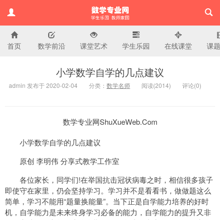
首页
数学前沿
课堂艺术
学生乐园
在线课堂
课
小学数学专业网
小学数学自学的几点建议
admin 发布于 2020-02-04
分类：
数学名师
阅读(
2014)
评论(
0
)
数学专业网ShuXueWeb.Com
小学数学自学的几点建议
原创 李明伟 分享式教学工作室
各位家长，同学们!在举国抗击冠状病毒之时，相信很多孩子
即使守在家里，仍会坚持学习。学习并不是看看书，做做题这么
简单，学习不能用“题量换能量”。当下正是自学能力培养的好时
机，自学能力是未来终身学习必备的能力，自学能力的提升又非