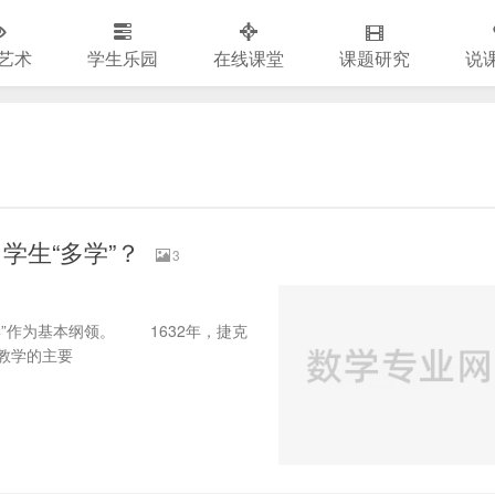
艺术
学生乐园
在线课堂
课题研究
说
学生“多学”？
3
作为基本纲领。 1632年，捷克
教学的主要