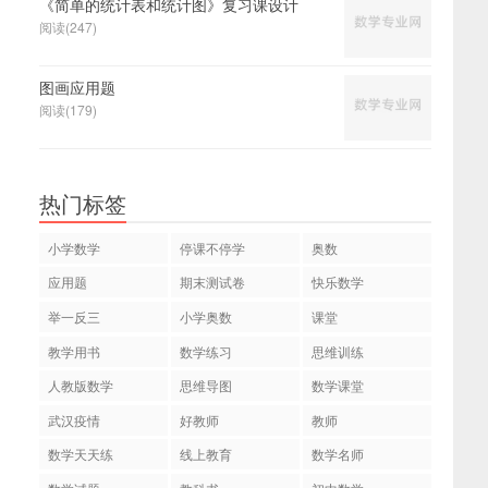
《简单的统计表和统计图》复习课设计
阅读(247)
图画应用题
阅读(179)
热门标签
小学数学
停课不停学
奥数
应用题
期末测试卷
快乐数学
举一反三
小学奥数
课堂
教学用书
数学练习
思维训练
人教版数学
思维导图
数学课堂
武汉疫情
好教师
教师
数学天天练
线上教育
数学名师