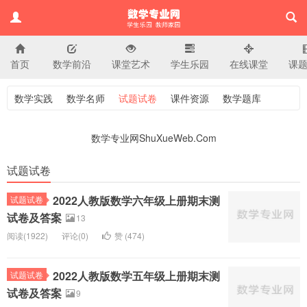
首页
数学前沿
课堂艺术
学生乐园
在线课堂
课
小学数学专业网
数学实践
数学名师
试题试卷
课件资源
数学题库
数学专业网ShuXueWeb.Com
试题试卷
2022人教版数学六年级上册期末测
试题试卷
试卷及答案
13
阅读(
1922)
评论(
0
)
赞 (
474
)
2022人教版数学五年级上册期末测
试题试卷
试卷及答案
9