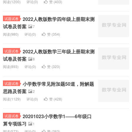
阅读(
1200)
评论(
0
)
赞 (
403
)
2022人教版数学四年级上册期末测
试题试卷
试卷及答案
7
阅读(
980)
评论(
0
)
赞 (
354
)
2022人教版数学三年级上册期末测
试题试卷
试卷及答案
8
阅读(
893)
评论(
0
)
赞 (
323
)
小学数学常见附加题50道，附解题
试题试卷
思路及答案
2
阅读(
1129)
评论(
0
)
赞 (
428
)
20201023小学数学1——6年级口
试题试卷
算专项练习
1
阅读(
573)
评论(
0
)
赞 (
263
)