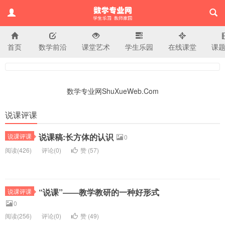
首页
数学前沿
课堂艺术
学生乐园
在线课堂
课
小学数学专业网
数学专业网ShuXueWeb.Com
说课评课
说课稿:长方体的认识
说课评课
0
阅读(
426)
评论(
0
)
赞 (
57
)
“说课”――教学教研的一种好形式
说课评课
0
阅读(
256)
评论(
0
)
赞 (
49
)