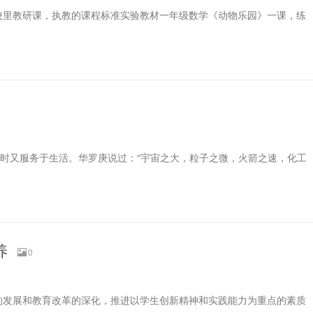
次校里教研课，执教的课程标准实验教材一年级数学《动物乐园》一课，练
同时又服务于生活。华罗庚说过：“宇宙之大，粒子之微，火箭之速，化工
养
0
的发展和教育改革的深化，推进以学生创新精神和实践能力为重点的素质