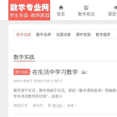
首页
数学前沿
课堂
数学实践
数学名师
试题试卷
课件资源
数学题库
小学数学
数学实践
在生活中学习数学
数学实践
0
admin 发布于 2020/01/29 17:05:17
数学源于生活，数学植根于生活。新的《数学课程标准》明确要
学生亲历数学的过程”。这是小
阅读(
213)
评论(
0
)
赞 (
32
)
标签：