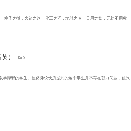
子之微，火箭之速，化工之巧，地球之变，日用之繁，无处不用数
潘英）
0
数学障碍的学生。显然孙校长所提到的这个学生并不存在智力问题，他只