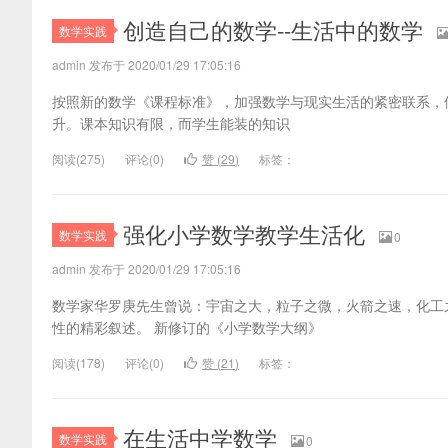
专业网
创造自己的数学--生活中的数学
数学实践
admin 发布于 2020/01/29 17:05:16
按照新的数学《课程标准》，加强数学与现实生活的紧密联系，
升。课本知识有限，而学生能装的知识
阅读(
275)
评论(
0
)
赞 (
29
)
标签：
强化小学数学教学生活化
数学实践
0
admin 发布于 2020/01/29 17:05:16
数学家华罗庚先生曾说：宇宙之大，粒子之微，火箭之速，化工
性的精彩叙述。 新修订的《小学数学大纲》
阅读(
178)
评论(
0
)
赞 (
21
)
标签：
在生活中学数学
数学实践
0