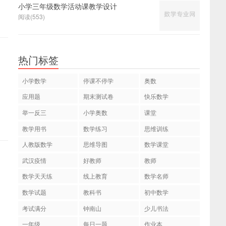
小学三年级数学活动课教学设计
阅读(553)
热门标签
小学数学
停课不停学
奥数
应用题
期末测试卷
快乐数学
举一反三
小学奥数
课堂
教学用书
数学练习
思维训练
人教版数学
思维导图
数学课堂
武汉疫情
好教师
教师
数学天天练
线上教育
数学名师
数学试题
教科书
初中数学
考试满分
钟南山
少儿书法
一年级
每日一题
作业本