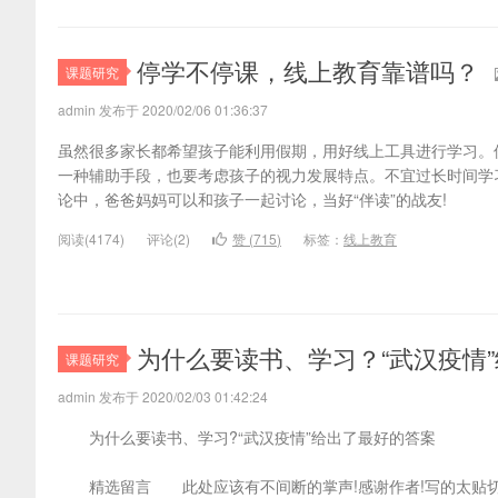
专业网
停学不停课，线上教育靠谱吗？
课题研究
admin 发布于 2020/02/06 01:36:37
虽然很多家长都希望孩子能利用假期，用好线上工具进行学习。
一种辅助手段，也要考虑孩子的视力发展特点。不宜过长时间学
论中，爸爸妈妈可以和孩子一起讨论，当好“伴读”的战友!
阅读(
4174)
评论(
2
)
赞 (
715
)
标签：
线上教育
为什么要读书、学习？“武汉疫情
课题研究
admin 发布于 2020/02/03 01:42:24
为什么要读书、学习?“武汉疫情”给出了最好的答案
精选留言 此处应该有不间断的掌声!感谢作者!写的太贴切