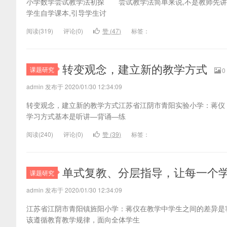
小学数学尝试教学法初探 尝试教学法简单来说,不是教师先讲
学生自学课本,引导学生讨
阅读(
319)
评论(
0
)
赞 (
47
)
标签：
转变观念，建立新的教学方式
课题研究
0
admin 发布于 2020/01/30 12:34:09
转变观念，建立新的教学方式江苏省江阴市青阳实验小学：蒋仪
学习方式基本是听讲―背诵―练
阅读(
240)
评论(
0
)
赞 (
39
)
标签：
单式复教、分层指导，让每一个
课题研究
admin 发布于 2020/01/30 12:34:09
江苏省江阴市青阳镇旌阳小学：蒋仪在教学中学生之间的差异是
该遵循教育教学规律，面向全体学生