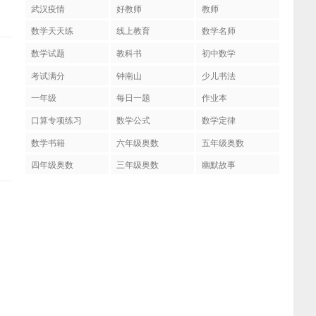
武汉疫情
好教师
教师
数学天天练
线上教育
数学名师
数学试题
教科书
初中数学
考试满分
钟南山
少儿书法
一年级
每日一题
作业本
口算专项练习
数学公式
数学定律
数学书籍
六年级奥数
五年级奥数
四年级奥数
三年级奥数
幽默故事