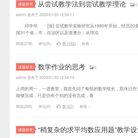
从尝试教学法到尝试教学理论
课题研究
0
admin 发布于 2020/01/30 12:34:11
邱学华 [按] 尝试教学实验研究从1980年开始，经历20
国31个省，市，自治区以及港澳台；从理论
阅读(
278)
评论(
0
)
赞 (
132
)
标签：
数学作业的思考
课题研究
0
admin 发布于 2020/01/30 12:34:10
上周的周一，一进教室，我首先问了每组的数学组长，双休日作
能够完成，只是仍有个别的没有完成，看
阅读(
245)
评论(
0
)
赞 (
57
)
标签：
“稍复杂的求平均数应用题”教学设
课题研究