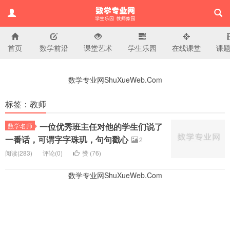
首页
数学前沿
课堂艺术
学生乐园
在线课堂
课
小学数学专业网
数学专业网ShuXueWeb.Com
标签：教师
一位优秀班主任对他的学生们说了
数学名师
一番话，可谓字字珠玑，句句戳心
2
阅读(
283)
评论(
0
)
赞 (
76
)
数学专业网ShuXueWeb.Com