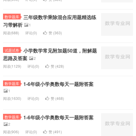
三年级数学乘除混合应用题精选练
数学题库
习带解析
1
阅读(
688)
评论(
0
)
赞 (
363
)
小学数学常见附加题50道，附解题
试题试卷
思路及答案
2
阅读(
1129)
评论(
0
)
赞 (
428
)
1-6年级小学奥数每天一题附答案
数学题库
1
阅读(
1630)
评论(
0
)
赞 (
468
)
1-6年级小学奥数每天一题附答案
数学题库
2
阅读(
906)
评论(
0
)
赞 (
491
)