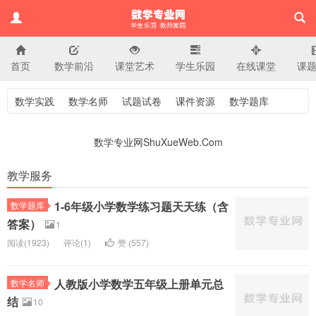
首页
数学前沿
课堂艺术
学生乐园
在线课堂
课
小学数学专业网
数学实践
数学名师
试题试卷
课件资源
数学题库
数学专业网ShuXueWeb.Com
教学服务
1-6年级小学数学练习题天天练（含
数学题库
答案）
1
阅读(
1923)
评论(
1
)
赞 (
557
)
人教版小学数学五年级上册单元总
数学名师
结
10