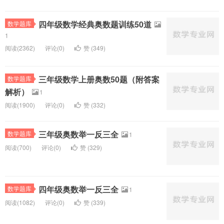
四年级数学经典奥数题训练50道
数学题库
1
阅读(
2362)
评论(
0
)
赞 (
349
)
三年级数学上册奥数50题（附答案
数学题库
解析）
1
阅读(
1900)
评论(
0
)
赞 (
332
)
三年级奥数举一反三全
数学题库
1
阅读(
700)
评论(
0
)
赞 (
329
)
四年级奥数举一反三全
数学题库
1
阅读(
1082)
评论(
0
)
赞 (
339
)