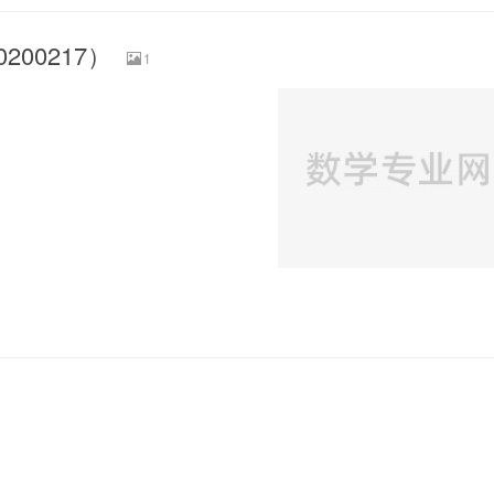
00217）
1