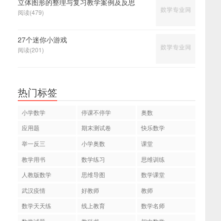
立体图形的整理与复习教学案例及反思
阅读(479)
27个迷你小游戏
阅读(201)
热门标签
小学数学
停课不停学
奥数
应用题
期末测试卷
快乐数学
举一反三
小学奥数
课堂
教学用书
数学练习
思维训练
人教版数学
思维导图
数学课堂
武汉疫情
好教师
教师
数学天天练
线上教育
数学名师