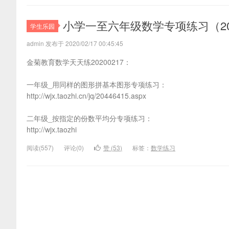
专业网
小学一至六年级数学专项练习（202
学生乐园
admin 发布于 2020/02/17 00:45:45
金菊教育数学天天练20200217：
一年级_用同样的图形拼基本图形专项练习：
http://wjx.taozhi.cn/jq/20446415.aspx
二年级_按指定的份数平均分专项练习：
http://wjx.taozhi
阅读(
557)
评论(
0
)
赞 (
53
)
标签：
数学练习