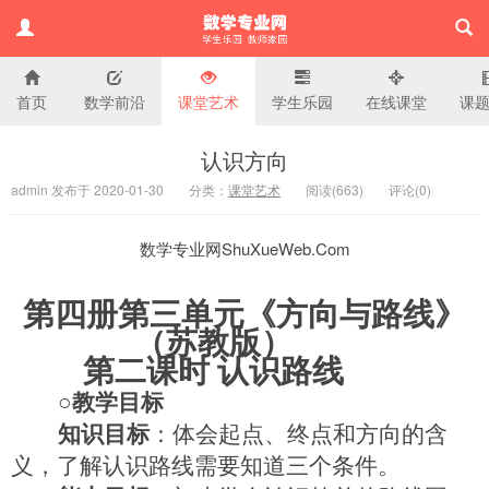
首页
数学前沿
课堂艺术
学生乐园
在线课堂
课
小学数学专业网
认识方向
admin 发布于 2020-01-30
分类：
课堂艺术
阅读(
663)
评论(
0
)
数学专业网ShuXueWeb.Com
第四册第三单元《方向与路线》
（苏教版）
第二课时 认识路线
○教学目标
知识目标
：体会起点、终点和方向的含
义，了解认识路线需要知道三个条件。