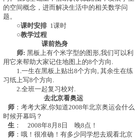
的空间概念，进而解决生活中的相关数学问
题。
○课时安排
1
课时
○教学过程
课前热身
师
:
黑板上有个米字型的图形
,
我们可以利
用它来帮助大家记住地图上的
8
个方向
.
1.
一生在黑板上贴出
8
个方向
,
其余生在练
习纸上写
8
个方向
.
2.
全班一起复习校对
.
去北京看奥运
师
：考考大家
,
你知道
2008
年北京奥运会什么
时候开幕吗？
生
：
2008
年
8
月
8
日 晚
8
点！
师
：哦！很准确！有多少同学想去观看北京