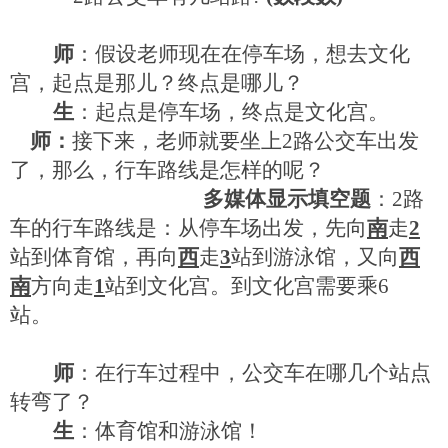
师
：假设老师现在在停车场，想去文化
宫，起点是那儿？终点是哪儿？
生
：起点是停车场，终点是文化宫。
师：
接下来，老师就要坐上
2
路公交车出发
了，那么，行车路线是怎样的呢？
多媒体显示填空题
：
2
路
车的行车路线是：从停车场出发，先向
南
走
2
站到体育馆，再向
西
走
3
站到游泳馆，又向
西
南
方向走
1
站到文化宫。到文化宫需要乘
6
站。
师
：在行车过程中，公交车在哪几个站点
转弯了？
生
：体育馆和游泳馆！