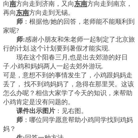
向
南
方向走到济南，又向
东南
方向走到南京，
再向
东南
方向走到无锡。
师
：根据他
/
她的回答，老师能不能顺利到
家呢
?
师
:
感谢小朋友和朱老师一起制定了北京旅
行的计划
.
这个计划要到暑假才能实现
.
现在这个阳春三月
,
也是出去郊游的好日
子
.
小鸡和妈妈两人一起去郊外游玩
.
可是，意想不到的事情发生了，小鸡跟妈妈走
丢了， 找不到鸡妈妈了，急得在那里哭。这该
怎么办呢？相信大家学了今天的知识，来帮助
小鸡肯定是没有问题的。
课件出示图片
：见右图。
师
：哪位同学愿意帮助小鸡同学找到鸡妈
妈？
生
:
回答一种方法
.