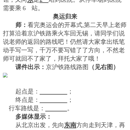
需要乘
6
站。
奥运归来
师：
看完奥运会的开幕式
,
第二天早上老师
打算沿着京沪铁路乘火车回无锡，请同学们说
说老师的返回的路线吧！仍然请大家拿出纸笔
动手写一写，千万不要写错了了方向，不然老
师可就回不了家了，拜托大家了哦！
课件出示：
京沪铁路线路图
（见右图）
起点是：
；
终点是：
；
行车路线是：
。
多媒体显示：
从北京出发，先向
东南
方向走到天津，再