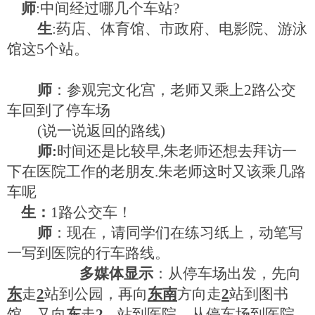
师
:
中间经过哪几个车站
?
生
:
药店、体育馆、市政府、电影院、游泳
馆这
5
个站。
师
：参观完文化宫，老师又乘上
2
路公交
车回到了停车场
(
说一说返回的路线
)
师
:
时间还是比较早
,
朱老师还想去拜访一
下在医院工作的老朋友
.
朱老师这时又该乘几路
车呢
生：
1
路公交车！
师
：现在，请同学们在练习纸上，动笔写
一写到医院的行车路线。
多媒体显示
：从停车场出发，先向
东
走
2
站到公园，再向
东南
方向走
2
站到图书
馆，又向
东
走
2
站到医院。从停车场到医院