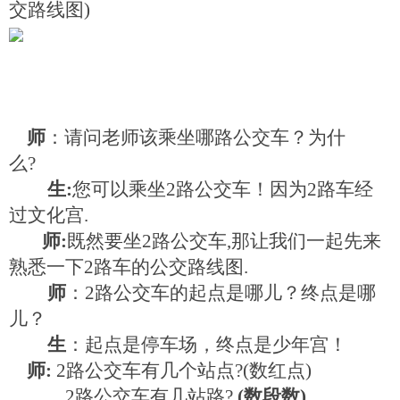
交路线图
)
师
：请问老师该乘坐哪路公交车？为什
么
?
生
:
您可以乘坐
2
路公交车！因为
2
路车经
过文化宫
.
师
:
既然要坐
2
路公交车
,
那让我们一起先来
熟悉一下
2
路车的公交路线图
.
师
：
2
路公交车的起点是哪儿？终点是哪
儿？
生
：起点是停车场，终点是少年宫！
师
:
2
路公交车有几个站点
?(
数红点
)
2
路公交车有几站路
?
(
数段数
)