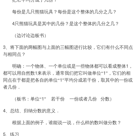
把它平均分成了几份？
每份是几只熊猫玩具？每份是这个整体的几分之几？
4
只熊猫玩具是其中的几份？是这个整体的几分之几？
（边讨论边板书）
3
、将下面的两幅图与上面的三幅图进行比较，它们有什么不同点
与相同点？
1
明确：一个物体、一个单位或是一些物体都可以看成整体
，
1
1
都可以用自然数
来表示，
通常我们把它叫做单位“
”，它们的相
1
同点在于都是把各自的单位“
”平均分成若干份，取其中的一份或
者几份．
1
（板书：单位“
”
若干份
一份或者几份
分数）
4
、总结、归纳分数的意义．
根据上面的例子，谁能说一说，什么样的数叫做分数？
5
、练习