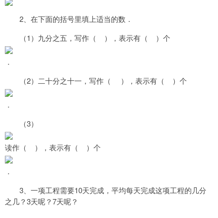
2
、在下面的括号里填上适当的数．
1
（
）九分之五，写作（
），表示有（
）个
．
2
（
）二十分之十一，写作（
），表示有（
）个
．
3
（
）
读作（
），表示有（
）个
．
3
10
、一项工程需要
天完成，平均每天完成这项工程的几分
3
7
之几？
天呢？
天呢？