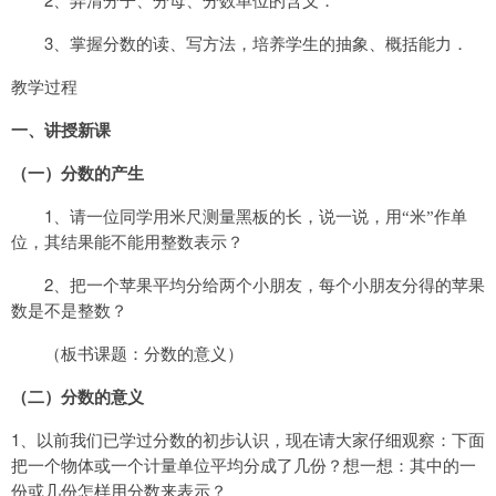
、弄清分子、分母、分数单位的含义．
3
、掌握分数的读、写方法，培养学生的抽象、概括能力．
教学过程
一、讲授新课
（一）分数的产生
1
、请一位同学用米尺测量黑板的长，说一说，用“米”作单
位，其结果能不能用整数表示？
2
、把一个苹果平均分给两个小朋友，每个小朋友分得的苹果
数是不是整数？
（板书课题：分数的意义）
（二）分数的意义
1
、以前我们已学过分数的初步认识，现在请大家仔细观察：下面
把一个物体或一个
计量单位平均分成了几份？想一想：其中的一
份或几份怎样用分数来表示？