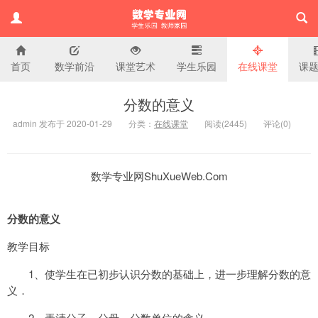
首页
数学前沿
课堂艺术
学生乐园
在线课堂
课
小学数学专业网
分数的意义
admin 发布于 2020-01-29
分类：
在线课堂
阅读(
2445)
评论(
0
)
数学专业网ShuXueWeb.Com
分数的意义
教学目标
1
、使学生在已初步认识分数的基础上，进一步理解分数的意
义．
2