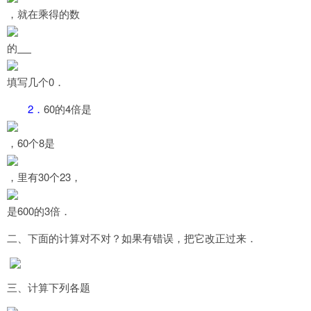
，就在乘得的数
的
0
填写几个
．
2
60
4
．
的
倍是
60
8
，
个
是
30
23
，
里有
个
，
600
3
是
的
倍．
二、下面的计算对不对？如果有错误，把它改正过来．
三、计算下列各题