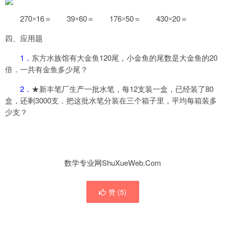
270
16
39
60
176
50
430
20
×
＝
×
＝
×
＝
×
＝
四、应用题
1
120
20
．
东方水族馆有大金鱼
尾，小金鱼的尾数是大金鱼的
倍．一共有金鱼多少尾？
2
12
80
．
★新丰笔厂生产一批水笔，每
支装一盒，已经装了
3000
盒，还剩
支．把这批水笔分装在三个箱子里，平均每箱装多
少支？
数学专业网ShuXueWeb.Com
赞 (
5
)