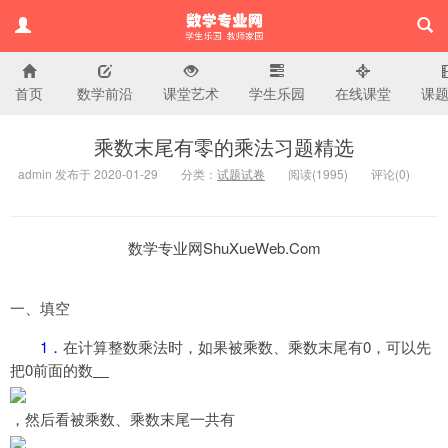
首页
数学前沿
课堂艺术
学生乐园
在线课堂
课
小学数学专业网
乘数末尾有零的乘法习题精选
admin 发布于 2020-01-29
分类：
试题试卷
阅读(
1995)
评论(
0
)
数学专业网ShuXueWeb.Com
一、填空
1
0
．
在计算整数乘法时，如果被乘数、乘数末尾有
，可以先
0
把
前面的数
，然后看被乘数、乘数末尾一共有