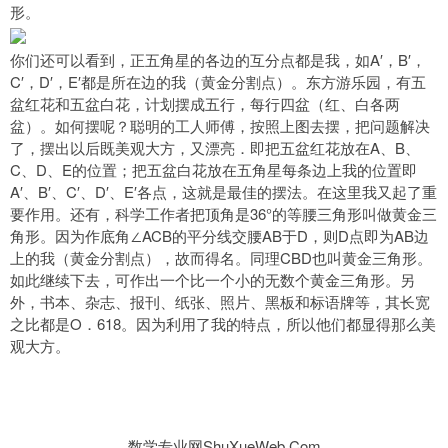
形。
你们还可以看到，正五角星的各边的互分点都是我，如A′，B′，
C′，D′，E′都是所在边的我（黄金分割点）。东方游乐园，有五
盆红花和五盆白花，计划摆成五行，每行四盆（红、白各两
盆）。如何摆呢？聪明的工人师傅，按照上图去摆，把问题解决
了，摆出以后既美观大方，又漂亮．即把五盆红花放在A、B、
C、D、E的位置；把五盆白花放在五角星每条边上我的位置即
A′、B′、C′、D′、E′各点，这就是最佳的摆法。在这里我又起了重
要作用。还有，科学工作者把顶角是36°的等腰三角形叫做黄金三
角形。因为作底角∠ACB的平分线交腰AB于D，则D点即为AB边
上的我（黄金分割点），故而得名。同理CBD也叫黄金三角形。
如此继续下去，可作出一个比一个小的无数个黄金三角形。另
外，书本、杂志、报刊、纸张、照片、黑板和标语牌等，其长宽
之比都是O．618。因为利用了我的特点，所以他们都显得那么美
观大方。
数学专业网ShuXueWeb.Com