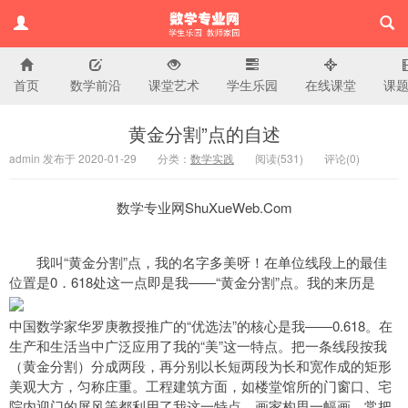
首页
数学前沿
课堂艺术
学生乐园
在线课堂
课
小学数学专业网
黄金分割”点的自述
admin 发布于 2020-01-29
分类：
数学实践
阅读(
531)
评论(
0
)
数学专业网ShuXueWeb.Com
我叫“黄金分割”点，我的名字多美呀！在单位线段上的最佳
位置是0．618处这一点即是我――“黄金分割”点。我的来历是
中国数学家华罗庚教授推广的“优选法”的核心是我――0.618。在
生产和生活当中广泛应用了我的“美”这一特点。把一条线段按我
（黄金分割）分成两段，再分别以长短两段为长和宽作成的矩形
美观大方，匀称庄重。工程建筑方面，如楼堂馆所的门窗口、宅
院内迎门的屏风等都利用了我这一特点。画家构思一幅画，常把