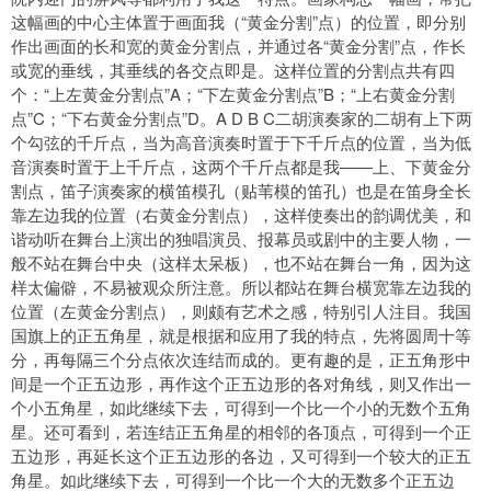
这幅画的中心主体置于画面我（“黄金分割”点）的位置，即分别
作出画面的长和宽的黄金分割点，并通过各“黄金分割”点，作长
或宽的垂线，其垂线的各交点即是。这样位置的分割点共有四
个：“上左黄金分割点”A；“下左黄金分割点”B；“上右黄金分割
点”C；“下右黄金分割点”D。A D B C二胡演奏家的二胡有上下两
个勾弦的千斤点，当为高音演奏时置于下千斤点的位置，当为低
音演奏时置于上千斤点，这两个千斤点都是我――上、下黄金分
割点，笛子演奏家的横笛模孔（贴苇模的笛孔）也是在笛身全长
靠左边我的位置（右黄金分割点），这样使奏出的韵调优美，和
谐动听在舞台上演出的独唱演员、报幕员或剧中的主要人物，一
般不站在舞台中央（这样太呆板），也不站在舞台一角，因为这
样太偏僻，不易被观众所注意。所以都站在舞台横宽靠左边我的
位置（左黄金分割点），则颇有艺术之感，特别引人注目。我国
国旗上的正五角星，就是根据和应用了我的特点，先将圆周十等
分，再每隔三个分点依次连结而成的。更有趣的是，正五角形中
间是一个正五边形，再作这个正五边形的各对角线，则又作出一
个小五角星，如此继续下去，可得到一个比一个小的无数个五角
星。还可看到，若连结正五角星的相邻的各顶点，可得到一个正
五边形，再延长这个正五边形的各边，又可得到一个较大的正五
角星。如此继续下去，可得到一个比一个大的无数多个正五边