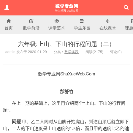
首页
数学前沿
课堂艺术
学生乐园
在线课堂
课
小学数学专业网
六年级:上山、下山的行程问题（二）
admin 发布于 2020-01-29
分类：
数学实践
阅读(
2175)
评论(
0
)
数学专业网ShuXueWeb.Com
郜舒竹
在上一期的基础上，这里再介绍两个“上山、下山的行程问
题”。
问题
甲、乙二人同时从山脚开始爬山，到达山顶后就立即下
山，二人的下山速度是上山速度的1.5倍，而且甲的速度比乙的速