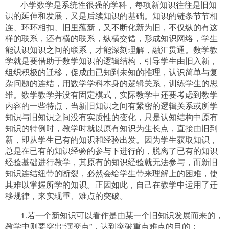
小学数学是系统性很强的学科，每项新知识往往是旧知
识的延伸和发展，又是后续知识的基础。知识的链条节节相
连、环环相扣、旧里蕴新，又不断化新为旧，不仅纵的有这
样的联系，还有横的联系，纵横交错，形成知识网络，学生
能认识知识之间的联系，才能深刻理解，融汇贯通。数学教
学就是要借助于数学知识的逻辑结构，引导学生由旧入新，
组织积极的迁移，促成由已知到未知的推理，认识简单与复
杂问题的连结，用数学学科本身的逻辑关系，训练学生的思
维。数学教学并没有固定模式，实际教学中还要考虑到教学
内容的一些特点，当新旧知识之间有紧密的逻辑关系或所学
知识与旧知识之间没有实质性的变化，只是认知结构中原有
知识的特例时，教学时就以原有知识为生长点，直接由旧到
新，即从学生已有的知识和经验出发。因为学生获取知识，
总是在已有的知识经验的参与下进行的，脱离了已有的知识
经验基础进行教学，其原有的知识经验就无法参与，而新旧
知识连结纽带的断裂，必然会给学生带来理解上的困难，使
其难以掌握所学的知识。正因如此，自己在教学中运用了迁
移规律，来实现重、难点的突破。
1.若一个新知识可以看作是由某一个旧知识发展而来的，
教学中则要突出“演变点”，达到突破重点难点的目的：