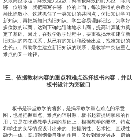
从最高位除起，除数是几位数，就看被除数的前几位，除到
哪一位够除，就把商写在哪一位的上面，每次除得的余数必
须比除数小。这就抓住了一类知识的共同点，仿旧知识学习
新知识，再把新知归为旧知识。学生容易理解记忆，为学好
多位数的试商，达到正确地迅速地求出商，提高计算能力奠
定了基础。因此，在数学教学过程中，要重视揭示和建立新
旧知识的内在联系，从已有的知识和经验出发，找准知识的
生长点，帮助学生建立新旧知识的联系，是教学中突破重点
难点的又一途径。
三、依据教材内容的重点和难点选择板书内容，并以
板书设计为突破口
板书是课堂教学的缩影，是揭示教学重点难点的示意
图，也是把握重点、难点的辐射源，板书起着提纲挈领的作
用，它是在吃透教学大纲的基础上，根据教学的要求、特点
和学生的实际情况设计出来的，把提纲性、艺术性、直观性
融为一体，既起到纲举目张的作用，又收到激发兴趣、启迪