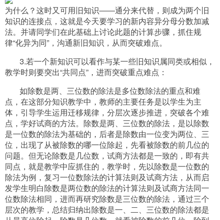
为什么？这时又可用旧知识――通分来代替，则成为两个旧
知识的连接点，这就是今天要学习的新内容异分母分数加减
法。并请同学们在此基础上讨论此题的计算步骤，抓住规
律“化异为同”，沟通新旧知识，从而突破难点。
3.若一个新知识可以看作与某一些旧知识属同类或相似，
教学时则要突出“共同点”，进而突破重点难点：
如除数是两、三位数的除法是多位数除法的重点和难
点，在这部分知识教学中，教师的主要任务是以学生为主
体，引导学生运用迁移规律，分层次逐步推进，突破各个难
点，学好试商的方法。除数是两、三位数的除法，是以除数
是一位数的除法为基础的，后者是除数由一位变为两位、三
位，出现了从被除数的哪一位除起，先看被除数的前几位的
问题。但无论除数是几位数，试商方法都是一致的，即有共
同点，就是教学中应抓住的，教学时，先以除数是一位数的
除法为例，复习一位数除法的计算法则及试商方法，从而启
发学生明白除数是两位数的除法的计算法则及试商方法同一
位数除法相同，进而再研究除数是三位数的除法，通过三个
层次的教学，总结归纳出除数是一、二、三位数的除法都是