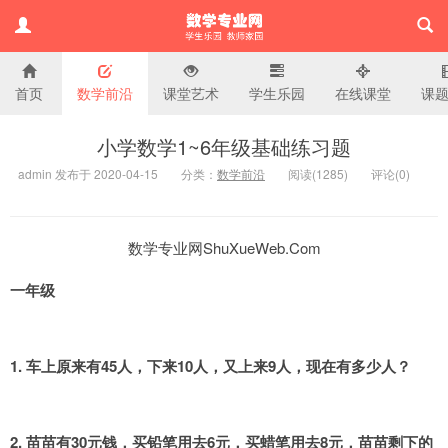
首页
数学前沿
课堂艺术
学生乐园
在线课堂
课
小学数学专业网
小学数学1~6年级基础练习题
admin 发布于 2020-04-15
分类：
数学前沿
阅读(
1285)
评论(
0
)
数学专业网ShuXueWeb.Com
一年级
1. 车上原来有45人，下来10人，又上来9人，现在有多少人？
2. 苗苗有30元钱，买铅笔用去6元，买蜡笔用去8元，苗苗剩下的