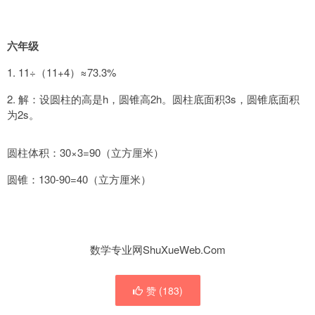
六年级
1. 11÷（11+4）≈73.3%
2. 解：设圆柱的高是h，圆锥高2h。圆柱底面积3s，圆锥底面积
为2s。
圆柱体积：30×3=90（立方厘米）
圆锥：130-90=40（立方厘米）
数学专业网ShuXueWeb.Com
赞 (
183
)