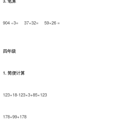
3. 笔算
904 ÷3= 37×32= 59×26 =
四年级
1. 简便计算
123×18-123×3+85×123
178×99+178