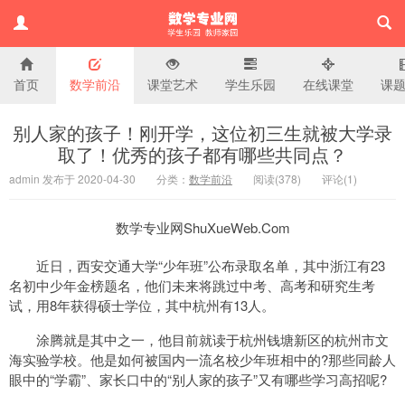
首页
数学前沿
课堂艺术
学生乐园
在线课堂
课
小学数学专业网
别人家的孩子！刚开学，这位初三生就被大学录
取了！优秀的孩子都有哪些共同点？
admin 发布于 2020-04-30
分类：
数学前沿
阅读(
378)
评论(
1
)
数学专业网ShuXueWeb.Com
近日，西安交通大学“少年班”公布录取名单，其中浙江有23
名初中少年金榜题名，他们未来将跳过中考、高考和研究生考
试，用8年获得硕士学位，其中杭州有13人。
涂腾就是其中之一，他目前就读于杭州钱塘新区的杭州市文
海实验学校。他是如何被国内一流名校少年班相中的?那些同龄人
眼中的“学霸”、家长口中的“别人家的孩子”又有哪些学习高招呢?