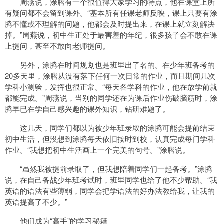
周燕说，涂腾有一个很值得大家学习的特点，他在课堂上所
有疑问都不会留到课外。“基本所有任课老师反映，课上只要有涂
腾不懂或不理解的问题，他都会及时提出来，在课上就立刻解决
掉。”周燕说，初中生正处于最害羞的年纪，很多孩子会不敢在课
上提问，甚至不敢向老师提问。
另外，涂腾在时间规划也是班里出了名的。在少年班备考的
20多天里，涂腾从没有落下任何一次日常的作业，而且期间几次
学科小测验，发挥也很正常。“每天各学科的作业，他在放学前就
都能完成。”周燕说，当别的同学还在为课后作业伤破脑筋时，涂
腾早已在学自己感兴趣的课外知识，钻研难题了。
这几天，同学们都以为被少年班录取的涂腾可能会提前结束
初中生活，但没想到涂腾每天依旧按时到校，认真完成每门学科
作业。“我想把初中生活画上一个完美的句号。”涂腾说。
“虽然我被提前录取了，但我想陪着同学们一起备考。”涂腾
说，在自己备战少年班考试时，班里同学也给了他不少帮助。“我
英语的语法有些薄弱，同学会把学语法的好办法教给我，让我的
英语提高了不少。”
他们成为“高手”的学习秘籍