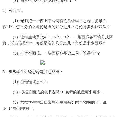
3
1
（
）日常生活中可以把什么看成“
”？
2
、分西瓜．
1
（
）老师把一个西瓜平分两份之后让学生思考，把谁看
1
作“
”，怎么分的？每份是谁
的几分之几？每份是多少块西瓜？
2
4
6
8
（
）让学生动手把
个、
个、
个、一堆西瓜各平均分成两
1
份，说出谁是“
”，每
份是谁的几分之几？每份是多少西瓜？
3
1
（
）把半个西瓜、一块西瓜各平分二份，谁是“
”？
3
．组织学生讨论思考题并总结出：
1
1
（
）分谁谁就是“
”．
2
1
（
）根据分西瓜的板书说明“
”表示的数量可多可少．
3
（
）根据学生举出日常生活中可被分的事物的例子，说
1
明“
”的范围很广．