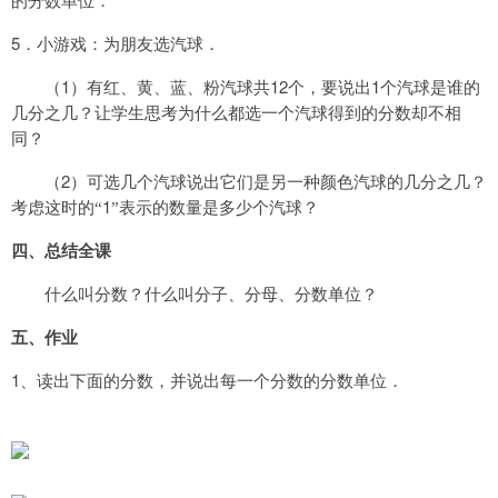
的分数单位．
5
．小游戏：为朋友选汽球．
1
12
1
（
）有红、黄、蓝、粉汽球共
个，要说出
个汽球是谁的
几分之几？让学生思考
为什么都选一个汽球得到的分数却不相
同？
2
（
）可选几个汽球说出它们是另一种颜色汽球的几分之几？
1
考虑这时的“
”表示的
数量是多少个汽球？
四、总结全课
什么叫分数？什么叫分子、分母、分数单位？
五、作业
1
、读出下面的分数，并说出每一个分数的分数单位．