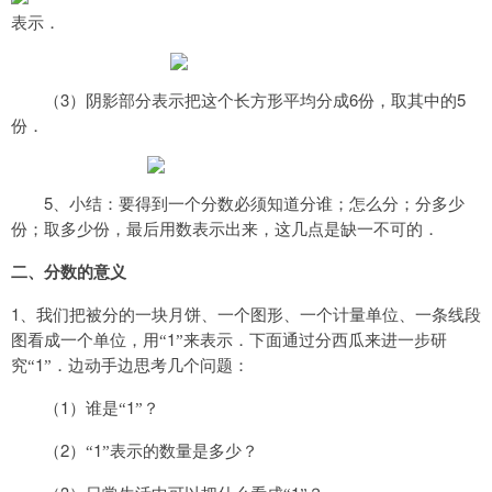
表示．
3
6
5
（
）阴影部分表示把这个长方形平均分成
份，取其中的
份．
5
、小结：要得到一个分数必须知道分谁；怎么分；分多少
份；取多少份，最后用数表
示出来，这几点是缺一不可的．
二、分数的意义
1
、我们把被分的一块月饼、一个图形、一个计量单位、一条线段
1
图看成一个单位，用“
”来表示．下面通过分西瓜来进一步研
1
究“
”．边动手边思考几个问题：
1
1
（
）谁是“
”？
2
1
（
）“
”表示的数量是多少？