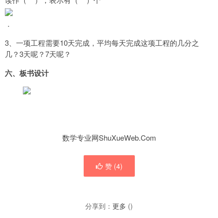
读作（
），表示有（
）个
．
3
10
、一项工程需要
天完成，平均每天完成这项工程的几分之
3
7
几？
天呢？
天呢？
六、板书设计
数学专业网ShuXueWeb.Com
赞 (
4
)
分享到：
更多
(
)