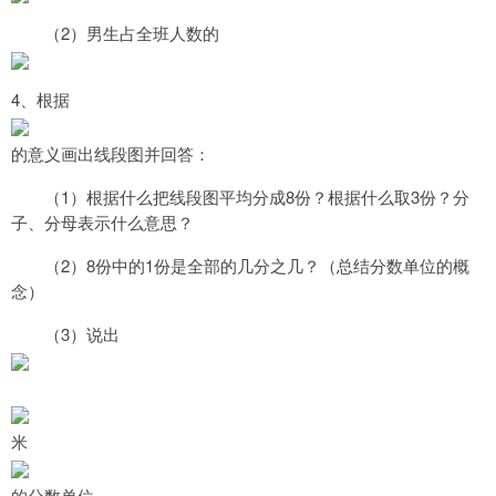
2
（
）男生占全班人数的
4
、根据
的意义画出线段图并回答：
1
8
3
（
）根据什么把线段图平均分成
份？根据什么取
份？分
子、分母表示什么意思？
2
8
1
（
）
份中的
份是全部的几分之几？（总结分数单位的概
念）
3
（
）说出
米