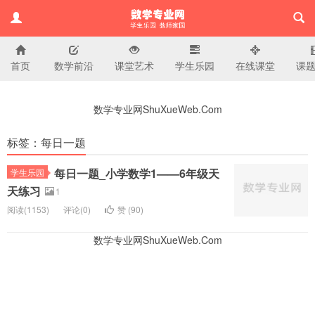
首页
数学前沿
课堂艺术
学生乐园
在线课堂
课
小学数学专业网
数学专业网ShuXueWeb.Com
标签：每日一题
每日一题_小学数学1——6年级天
学生乐园
天练习
1
阅读(
1153)
评论(
0
)
赞 (
90
)
数学专业网ShuXueWeb.Com