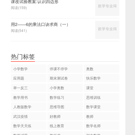
课改试验教案:认识四边形
阅读(159)
用2――6的乘法口诀求商（一）
阅读(541)
热门标签
小学数学
停课不停学
奥数
应用题
期末测试卷
快乐数学
举一反三
小学奥数
课堂
教学用书
数学练习
思维训练
人教版数学
思维导图
数学课堂
武汉疫情
好教师
教师
数学天天练
线上教育
数学名师