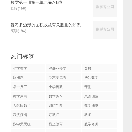
数学第一册第一单元练习B卷
阅读(156)
复习多边形的面积以及有关测量的知识
阅读(194)
热门标签
小学数学
停课不停学
奥数
应用题
期末测试卷
快乐数学
举一反三
小学奥数
课堂
教学用书
数学练习
思维训练
人教版数学
思维导图
数学课堂
武汉疫情
好教师
教师
数学天天练
线上教育
数学名师