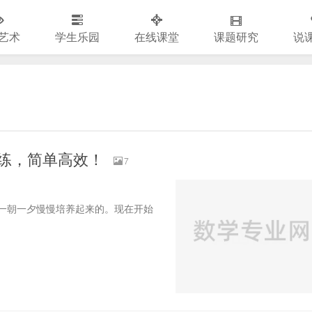
艺术
学生乐园
在线课堂
课题研究
说
练，简单高效！
7
一朝一夕慢慢培养起来的。现在开始