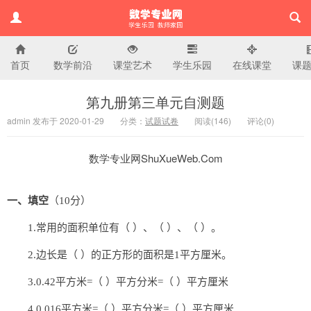
首页
数学前沿
课堂艺术
学生乐园
在线课堂
课
小学数学专业网
第九册第三单元自测题
admin 发布于 2020-01-29
分类：
试题试卷
阅读(
146)
评论(
0
)
数学专业网ShuXueWeb.Com
一、填空
（10分）
1.常用的面积单位有（ ）、（ ）、（ ）。
2.边长是（ ）的正方形的面积是1平方厘米。
3.0.42平方米=（ ）平方分米=（ ）平方厘米
4.0.016平方米=（ ）平方分米=（ ）平方厘米