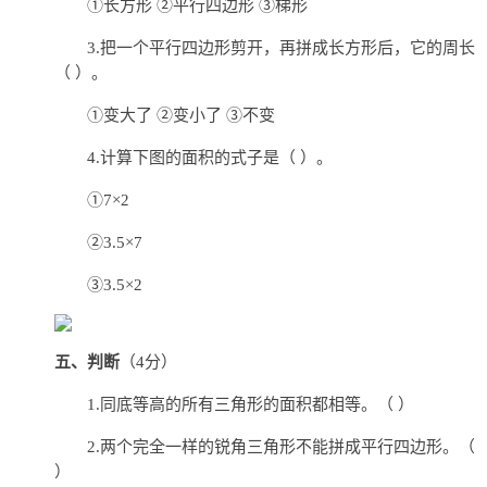
①长方形 ②平行四边形 ③梯形
3.把一个平行四边形剪开，再拼成长方形后，它的周长
（ ）。
①变大了 ②变小了 ③不变
4.计算下图的面积的式子是（ ）。
①7×2
②3.5×7
③3.5×2
五、判断
（4分）
1.同底等高的所有三角形的面积都相等。（ ）
2.两个完全一样的锐角三角形不能拼成平行四边形。（
）