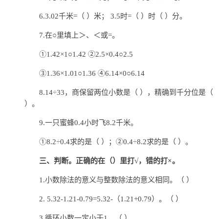
6.3.02千米=（ ）米； 3.5时=（ ）时（ ）分。
7.在○里填上＞、＜或=。
①1.42×1○1.42 ②2.5×0.4○2.5
③1.36×1.01○1.36 ④6.14×0○6.14
8.14÷33，商保留两位小数是（ ），精确到千分位是（
）。
9.一只蜜蜂0.4小时飞8.2千米。
①8.2÷0.4求的是（ ）；②0.4÷8.2求的是（ ）。
三、判断。正确的在（）里打√，错的打×。
1.小数除法的意义与整数除法的意义相同。（ ）
2. 5.32-1.21-0.79=5.32-（1.21+0.79）。（ ）
3.循环小数一定小于1，（ ）