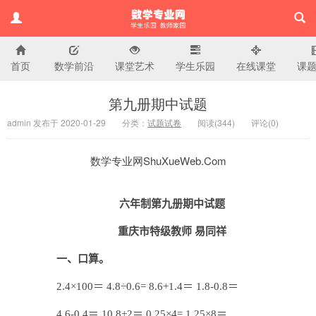
首页
数学前沿
课堂艺术
学生乐园
在线课堂
课
小学数学专业网
第九册期中试题
admin 发布于 2020-01-29
分类：
试题试卷
阅读(
344)
评论(
0
)
数学专业网ShuXueWeb.Com
六年制第九册期中试题
重庆市特级教师 易同祥
一、口算。
2.4×100＝ 4.8÷0.6= 8.6+1.4＝ 1.8-0.8＝
4.6-0.4＝ 10.8+2＝ 0.25×4= 1.25×8＝