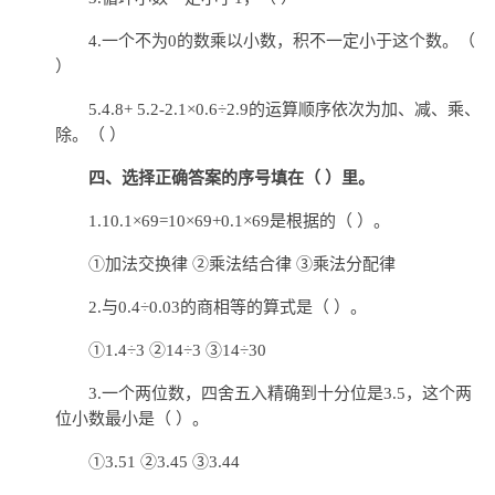
4.一个不为0的数乘以小数，积不一定小于这个数。（
）
5.4.8+ 5.2-2.1×0.6÷2.9的运算顺序依次为加、减、乘、
除。（ ）
四、选择正确答案的序号填在（ ）里。
1.10.1×69=10×69+0.1×69是根据的（ ）。
①加法交换律 ②乘法结合律 ③乘法分配律
2.与0.4÷0.03的商相等的算式是（ ）。
①1.4÷3 ②14÷3 ③14÷30
3.一个两位数，四舍五入精确到十分位是3.5，这个两
位小数最小是（ ）。
①3.51 ②3.45 ③3.44