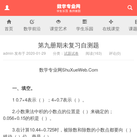
首页
数学前沿
课堂艺术
学生乐园
在线课堂
课
小学数学专业网
第九册期未复习自测题
admin 发布于 2020-01-29
分类：
试题试卷
阅读(
163)
评论(
0
)
数学专业网ShuXueWeb.Com
一、填空。
1 0.7×4表示（ ）；4×0.7表示（ ）。
2.小数乘法中积的小数点的位置是（ ）来确定的；
0.056×0.15的积是（ ）。
3.在计算10.44÷0.725时，被除数和除数的小数点都要向（ ）
移动（ ）位，商是（ ）。