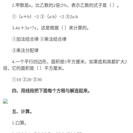
2.甲数是a，比乙数的2倍少b，表示乙数的式子是（ ）。
①（a＋b）÷2 ②（a-b）÷2 ③2a-b
3.4x＋3x=7x，这是根据（ ）来计算的。
①加法结合律 ②乘法结合律
③乘法分配律
4.一个平行四边形，面积是5平方厘米，如果底和高都扩大2
倍，它的面积是（ ）平方厘米。
①10 ②20 ③30
四、用线段把下面每个方程与解连起来。
五、计算。
1.口算。