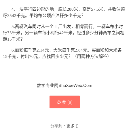
4.一块平行四边形的地，底长280米，高是57.5米，共收油菜
籽3542千克。平均每公顷产油籽多少千克？
5.两辆汽车同时从一个工厂出发，相背而行。一辆车每小时
行33千米，另一辆车每小时行42千米，经过多少分钟两车之间相
距15千米？
6.面粉每千克2.14元，大米每千克2.84元。买面粉和大米各
15千克，付出70元，应找回多少元？（用两种方法解答）
数学专业网ShuXueWeb.Com
赞 (
6
)
分享到：
更多
(
)