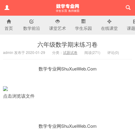
首页
数学前沿
课堂艺术
学生乐园
在线课堂
课
小学数学专业网
六年级数学期末练习卷
admin 发布于 2020-01-29
分类：
试题试卷
阅读(
271)
评论(
0
)
数学专业网ShuXueWeb.Com
点击浏览该文件
数学专业网ShuXueWeb.Com