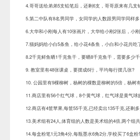
专业网
4.哥哥送给弟弟5支铅笔后，还剩6支，哥哥原来有几支
5.第二中队有8名男同学，女同学的人数跟男同学同样多
6.大华和小刚每人有10张画片，大华给小刚2张后，小刚
7.猫妈妈给小白5条鱼，给小花4条鱼，小白和小花共吃了
8.2千克鲜鱼晒1千克鱼干，要晒8千克鱼干，需要多少千
9. 教室里有48张课桌，要摆成6行，平均每行摆几张?
10. 公园里有9棵柳树，杨树的棵数是柳树的5倍，杨树
11.商店里有56个红气球，8个黄气球，红气球是黄气球
12.商店有4筐苹果,每筐55千克,已经卖出135千克,还剩
13.美术组有24人,体育组的人数是美术组的4倍,两个组
14.每盒粉笔1元3角4分,每瓶墨水6角2分,学校买了6盒粉