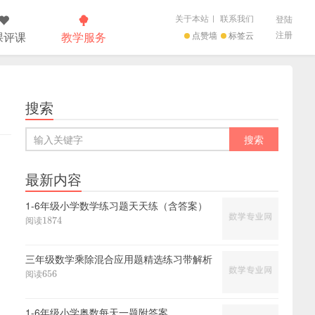
关于本站
|
联系我们
登陆
注册
课评课
教学服务
点赞墙
标签云
搜索
最新内容
1-6年级小学数学练习题天天练（含答案）
1874
阅读
1874
三年级数学乘除混合应用题精选练习带解析
656
阅读
656
1-6年级小学奥数每天一题附答案