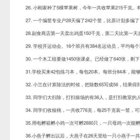
26. 小刚家种了5棵苹果树，今年一共收苹果215千克。
27. 一个编筐专业户28天编了242个筐，比原计划多编了
28.副食商店第一天卖出鸡蛋150千克，第二天比第一天卖
29. 学校开运动会。16个班共有384名运动员，平均每
30. 一个木工组要做1450张课桌。已经做了640张，剩
31.学校买来42包练习本，每包20本。每班分84本，能
32. 小兰在计算除法的时候，把除数65写成56，结果得
33. 同学们大扫除，打扫操场的有36人，是打扫教室的人
34. 同学们收核桃，一共收776克，每25千克装一筐，
35.用电孵箱孵小鸡一次可孵2880只，一只母鸡一次能
36.小燕子孵出以后，大燕子在26天里给一只小燕子一共