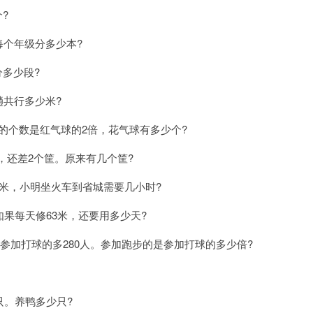
?
每个年级分多少本?
分多少段?
趟共行多少米?
的个数是红气球的2倍，花气球有多少个?
，还差2个筐。原来有几个筐?
千米，小明坐火车到省城需要几小时?
如果每天修63米，还要用多少天?
参加打球的多280人。参加跑步的是参加打球的多少倍?
只。养鸭多少只?