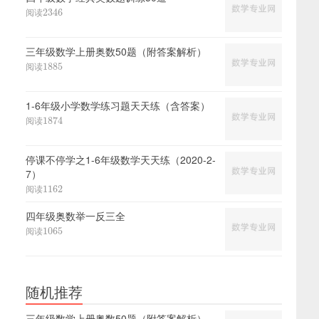
2346
阅读
2346
三年级数学上册奥数50题（附答案解析）
1885
阅读
1885
1-6年级小学数学练习题天天练（含答案）
1874
阅读
1874
停课不停学之1-6年级数学天天练（2020-2-
7）
1162
阅读
1162
四年级奥数举一反三全
1065
阅读
1065
随机推荐
三年级数学上册奥数50题（附答案解析）