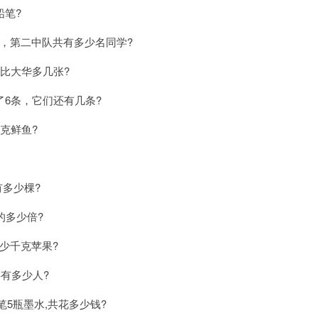
铅笔?
，第二中队共有多少名同学?
比大华多几张?
6条，它们还有几条?
克鲜鱼?
有多少棵?
的多少倍?
多少千克苹果?
共有多少人?
笔5瓶墨水,共花多少钱?