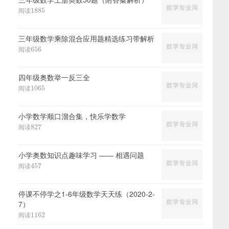
1885
阅读
1885
三年级数学乘除混合应用题精选练习带解析
656
阅读
656
四年级奥数举一反三全
1065
阅读
1065
小学数学顺口溜合集，快乐学数学
827
阅读
827
小学奥数知识点趣味学习 —— 相遇问题
457
阅读
457
停课不停学之1-6年级数学天天练（2020-2-
7）
1162
阅读
1162