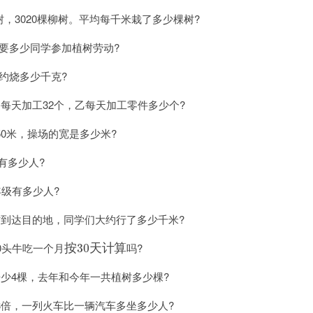
树，3020棵柳树。平均每千米栽了多少棵树?
需要多少同学参加植树劳动?
大约烧多少千克?
每天加工32个，乙每天加工零件多少个?
0米，操场的宽是多少米?
有多少人?
年级有多少人?
时到达目的地，同学们大约行了多少千米?
按
30
天
计
算
0头牛吃一个月
吗?
按
30
天
计
算
倍少4棵，去年和今年一共植树多少棵?
3倍，一列火车比一辆汽车多坐多少人?