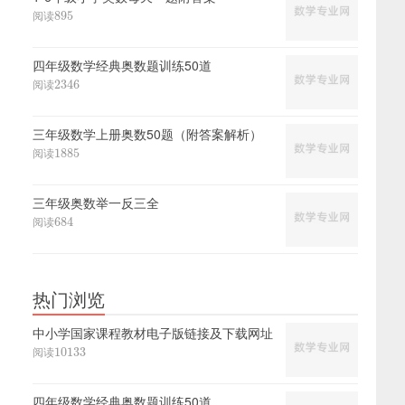
895
阅读
895
四年级数学经典奥数题训练50道
2346
阅读
2346
三年级数学上册奥数50题（附答案解析）
1885
阅读
1885
三年级奥数举一反三全
684
阅读
684
热门浏览
中小学国家课程教材电子版链接及下载网址
10133
阅读
10133
四年级数学经典奥数题训练50道