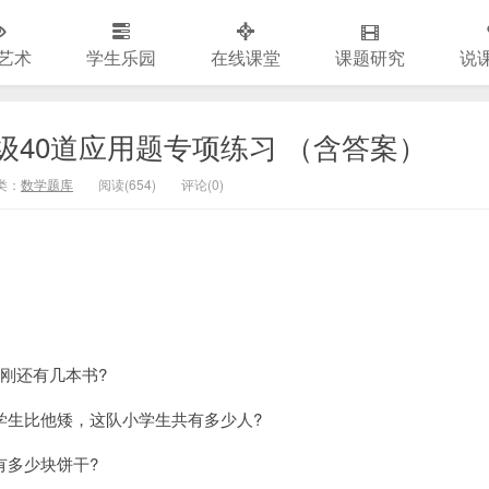
艺术
学生乐园
在线课堂
课题研究
说
级40道应用题专项练习 （含答案）
类：
数学题库
阅读(
654)
评论(
0
)
刚还有几本书?
学生比他矮，这队小学生共有多少人?
有多少块饼干?