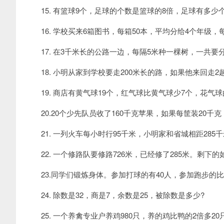
15. 有篮球9个，足球的个数是篮球的8倍，足球有多少个
16. 学校买来6箱图书，每箱50本，平均分给4个年级，
17. 在3千米长的公路一边，每隔5米种一棵树，一共要
18. 小明从家到学校要走200米长的路，如果他来回走2
19. 商店有黄气球19个，红气球比黄气球少7个，花气球
20.20个少先队员收了160千克苹果，如果每筐装20千克
21. 一列火车每小时行95千米，小明家和省城相距285
22. 一个修路队要修路726米，已经修了285米。剩下的
23.同学们锻炼身体。参加打球的有40人，参加跑步的比
24. 除数是32，商是7，余数是25，被除数是多少?
25. 一个养禽专业户养鸡980只，养的鸡比鸭的2倍多20