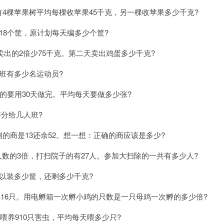
有4棵苹果树平均每棵收苹果45千克，另一棵收苹果多少千克?
18个筐，原计划每天编多少个筐?
出的2倍少75千克。第二天卖出鸡蛋多少千克?
个班有多少名运动员?
下的要用30天做完。平均每天要做多少张?
够分给几人班?
到的商是13还余52。想一想：正确的商应该是多少?
数的3倍，打扫院子的有27人。参加大扫除的一共有多少人?
可以装多少筐，还剩多少千克?
孵16只。用电孵箱一次孵小鸡的只数是一只母鸡一次孵的多少倍?
喂养910只害虫，平均每天喂多少只?