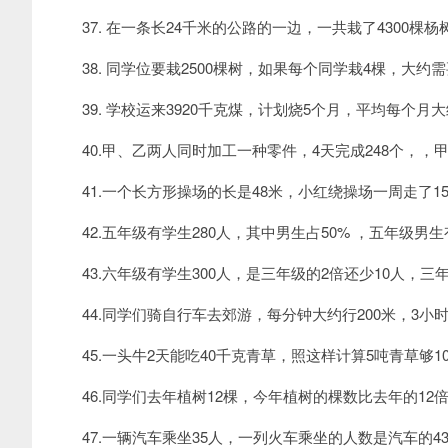
37. 在一条长24千米的公路的一边，一共栽了4300棵杨
38. 同学位要栽2500棵树，如果每个同学栽4棵，大约
39. 学校运来3920千克煤，计划烧5个月，平均每个月
40.甲、乙两人同时加工一种零件，4天完成248个，，甲
41.一个长方形操场的长是48米，小红绕操场一周走了15
42.五年级有学生280人，其中男生占50% ，五年级男生
43.六年级有学生300人，是三年级的2倍还少10人，三
44.同学们骑自行车去郊游，每分钟大约行200米，3小
45.一头牛2天能吃40千克青草，照这样计算5吨青草够1
46.同学们去年植树12棵，今年植树的棵数比去年的12
47.一辆汽车乘坐35人，一列火车乘坐的人数是汽车的4