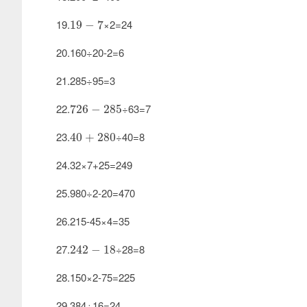
19
−
7
19.
×2=24
19
−
7
20.160÷20-2=6
21.285÷95=3
726
−
285
22.
÷63=7
726
−
285
40
+
280
23.
÷40=8
40
+
280
24.32×7+25=249
25.980÷2-20=470
26.215-45×4=35
242
−
18
27.
÷28=8
242
−
18
28.150×2-75=225
29.384÷16=24