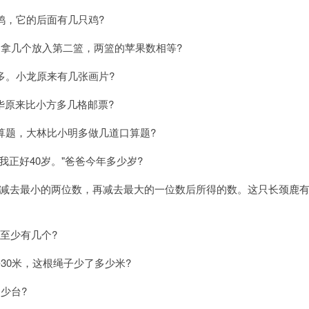
鸡，它的后面有几只鸡?
中拿几个放入第二篮，两篮的苹果数相等?
多。小龙原来有几张画片?
华原来比小方多几格邮票?
算题，大林比小明多做几道口算题?
我正好40岁。"爸爸今年多少岁?
减去最小的两位数，再减去最大的一位数后所得的数。这只长颈鹿
至少有几个?
30米，这根绳子少了多少米?
少台?