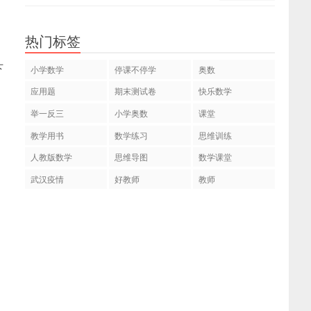
热门标签
下
小学数学
停课不停学
奥数
应用题
期末测试卷
快乐数学
举一反三
小学奥数
课堂
教学用书
数学练习
思维训练
人教版数学
思维导图
数学课堂
武汉疫情
好教师
教师