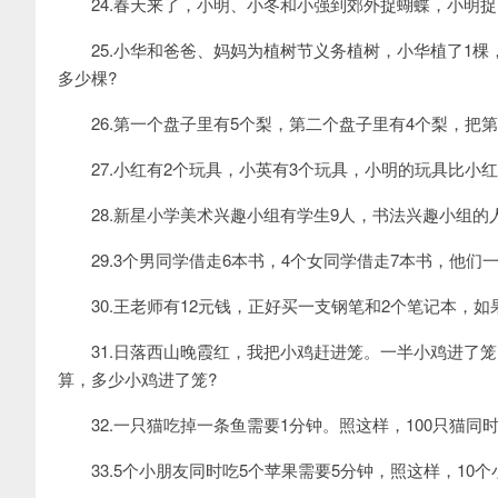
24.春天来了，小明、小冬和小强到郊外捉蝴蝶，小明捉了
25.小华和爸爸、妈妈为植树节义务植树，小华植了1棵
多少棵?
26.第一个盘子里有5个梨，第二个盘子里有4个梨，把第
27.小红有2个玩具，小英有3个玩具，小明的玩具比小红
28.新星小学美术兴趣小组有学生9人，书法兴趣小组的
29.3个男同学借走6本书，4个女同学借走7本书，他们
30.王老师有12元钱，正好买一支钢笔和2个笔记本，如
31.日落西山晚霞红，我把小鸡赶进笼。一半小鸡进了笼
算，多少小鸡进了笼?
32.一只猫吃掉一条鱼需要1分钟。照这样，100只猫同时
33.5个小朋友同时吃5个苹果需要5分钟，照这样，10个