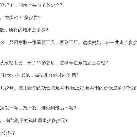
写3个，四天一共写了多少个?
。"奶奶今年多少岁?
数，所得的结果是多少?
千米，又回家取一很重要工具，再到工厂。这次妈妈上班一共走了多
从东站出发，开了11趟之后，这辆车在东站还是西站?
同样大小的老鼠，需要几分钟才能吃完?
元3角。若用他们的钱合买这本书,钱正好.这本书的价钱是多少?他
每次发一颗，想一想，谁分到最后一颗?
8元，淘气剩下的钱比原来少多少元?
少分钟?