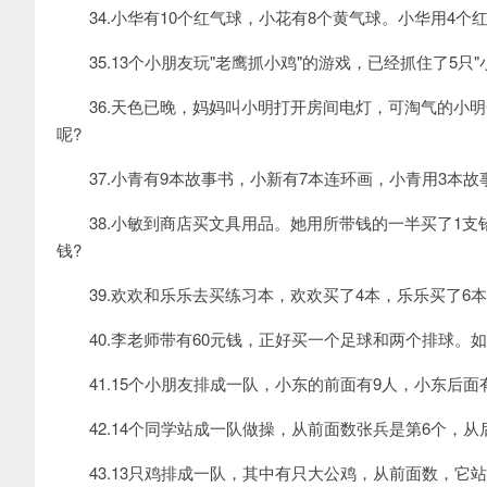
34.小华有10个红气球，小花有8个黄气球。小华用4个
35.13个小朋友玩"老鹰抓小鸡"的游戏，已经抓住了5只"
36.天色已晚，妈妈叫小明打开房间电灯，可淘气的小明一
呢?
37.小青有9本故事书，小新有7本连环画，小青用3本故
38.小敏到商店买文具用品。她用所带钱的一半买了1支
钱?
39.欢欢和乐乐去买练习本，欢欢买了4本，乐乐买了6本
40.李老师带有60元钱，正好买一个足球和两个排球。如
41.15个小朋友排成一队，小东的前面有9人，小东后面
42.14个同学站成一队做操，从前面数张兵是第6个，从
43.13只鸡排成一队，其中有只大公鸡，从前面数，它站