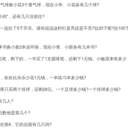
红气球换小花3个黄气球，现在小华、小花各有几个球?
小鸡"，还有几只没抓住?
连拉了9下开关。请你说说这时灯是亮还是不亮?拉20下呢?拉100
事书换小新2本连环画，现在小青、小新各有几本书?
铅笔，剩下的，一半买了1支圆珠笔，还剩下1元钱。小敏原来有多少
，欢欢比乐乐少花1元钱，一本练习本多少钱?
果只买两个排球，还剩28元。一个足球多少钱?一个排球多少钱?
有几人?
后数他是第几个?
在第8，它的后面有几只鸡?