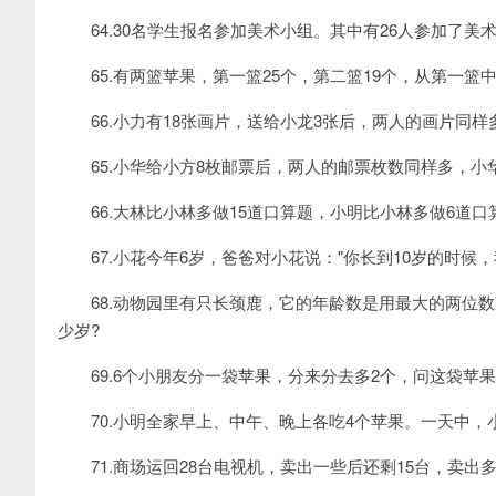
64.30名学生报名参加美术小组。其中有26人参加了美
65.有两篮苹果，第一篮25个，第二篮19个，从第一篮
66.小力有18张画片，送给小龙3张后，两人的画片同样
65.小华给小方8枚邮票后，两人的邮票枚数同样多，小
66.大林比小林多做15道口算题，小明比小林多做6道口
67.小花今年6岁，爸爸对小花说："你长到10岁的时候，
68.动物园里有只长颈鹿，它的年龄数是用最大的两位数
少岁?
69.6个小朋友分一袋苹果，分来分去多2个，问这袋苹果
70.小明全家早上、中午、晚上各吃4个苹果。一天中，
71.商场运回28台电视机，卖出一些后还剩15台，卖出多