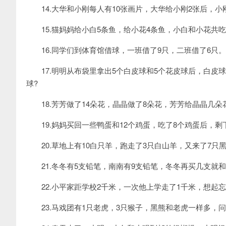
14.大华和小刚每人有10张画片，大华给小刚2张后，小
15.猫妈妈给小白5条鱼，给小花4条鱼，小白和小花共吃
16.同学们到体育馆借球，一班借了9只，二班借了6只。
17.明明从布袋里拿出5个白皮球和5个花皮球后，白皮球
球?
18.芳芳做了14朵花，晶晶做了8朵花，芳芳给晶晶几朵
19.妈妈买回一些鸭蛋和12个鸡蛋，吃了8个鸡蛋后，剩
20.草地上有10白只羊，跑走了3只白山羊，又来了7只
21.冬冬有5支铅笔，南南有9支铅笔，冬冬再买几支就和
22.小平家距学校2千米，一次他上学走了1千米，想起
23.马戏团有1只老虎，3只猴子，黑熊和老虎一样多，问