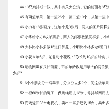
44.13只鸡排成一队，其中有只大公鸡，它的前面有8只
45.有两篮苹果，第一篮25个，第二篮19个，从第一篮
46.小力有18张画片，送给小龙3张后，两人的画片同样
47.小华给小方8枚邮票后，两人的邮票枚数同样多，小
48.大林比小林多做15道口算题，小明比小林多做6道口
49.小花今年6岁，爸爸对小花说："你长到10岁的时候，
50.动物园里有只长颈鹿，它的年龄数是用最大的两位数
少岁?
51.6个小朋友分一袋苹果，分来分去多2个，问这袋苹果
52.一根60米长的绳子，做跳绳用去12米，修排球网用去
53.商场运回28台电视机，卖出一些后还剩15台，卖出多