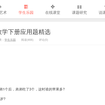
艺术
学生乐园
在线课堂
课题研究
说
数学下册应用题精选
类：
学生乐园
阅读(
466)
评论(
0
)
弟弟1个后，弟弟吃了3个，这时谁的苹果多?
岁?