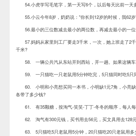
54.小虎学写毛笔字，第一天写6个，以后每天比前一天多
55.小云今年8岁，奶奶说："你长到12岁的时候，我62岁
56.最小的三位数减去最小的两位数，再减去最小的一位
57.妈妈从家里到工厂要走3千米，一次，她上班走了2
千米?
58. 一辆公共汽从东站开到西站，开一趟。如果这辆车
59. 一只猫吃一只老鼠用5分钟吃完，5只猫同时吃5只
60. 小明和小亮想买同一本书，小明缺1元7角，小亮缺1
各带了多少钱?
61. 有35颗糖，按淘气-笑笑-丁丁-冬冬的顺序，每人
62. 淘气有300元钱，买书用去56元，买文具用去12
63. 5只猫吃5只老鼠用5分钟，20只猫吃20只老鼠用多