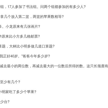
术组，17人参加了书法组。问两个组都参加的有多少人?
中拿几个放入第二篮，两篮的苹果数相等?
多。小龙原来有几张画片?
华原来比小方多几格邮票?
算题，大林比小明多做几道口算题?
我正好40岁。"爸爸今年多少岁?
减去最小的两位数，再减去最大的一位数后所得的数。这只长颈鹿
至少有几个?
小明家吃了多少个苹果?
少台?