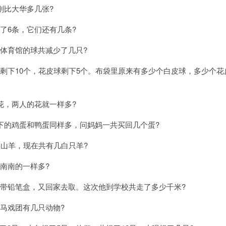
刚比大华多几张?
了6条，它们还有几条?
体育馆的球共减少了几只?
剩下10个，花皮球剩下5个。布袋里原来有多少个白皮球，多少个花
花，两人的花就一样多?
下的鸡蛋和鸭蛋同样多，问妈妈一共买回几个蛋?
黑山羊，现在共有几白只羊?
南南的一样多?
忘带铅笔盒，又回家去取。这次他到学校共走了多少千米?
马戏团有几只动物?