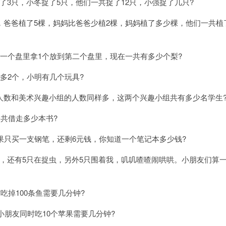
3只，小冬捉了5只，他们一共捉了12只，小强捉了几只?
，爸爸植了5棵，妈妈比爸爸少植2棵，妈妈植了多少棵，他们一共植
一个盘里拿1个放到第二个盘里，现在一共有多少个梨?
多2个，小明有几个玩具?
人数和美术兴趣小组的人数同样多，这两个兴趣小组共有多少名学生
一共借走多少本书?
果只买一支钢笔，还剩6元钱，你知道一个笔记本多少钱?
，还有5只在捉虫，另外5只围着我，叽叽喳喳闹哄哄。小朋友们算
吃掉100条鱼需要几分钟?
小朋友同时吃10个苹果需要几分钟?