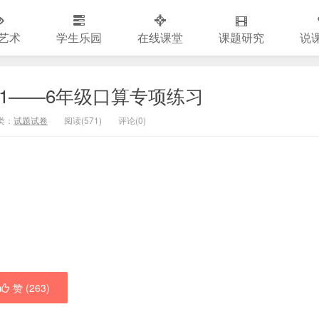
艺术
学生乐园
在线课堂
课题研究
说
数学1——6年级口算专项练习
类：
试题试卷
阅读(
571)
评论(
0
)
赞 (
263
)