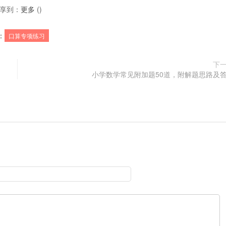
享到：
更多
(
)
：
口算专项练习
下
小学数学常见附加题50道，附解题思路及