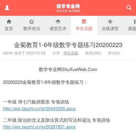
首页
数学前沿
课堂艺术
学生乐园
在线课堂
课
小学数学专业网
金菊教育1-6年级数学专题练习20200223
admin 发布于 2020-02-23
分类：
学生乐园
阅读(
545)
评论(
0
)
数学专业网ShuXueWeb.Com
20200223金菊教育1-6年级数学专题练习：
一年级 用七巧板拼图形 专项训练
http://wjx.taozhi.cn/jq/20443055.aspx
二年级 除法的含义及除法算式的写法和读法 专项训练
http://wjx.taozhi.cn/jq/20261831.aspx