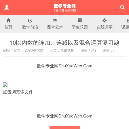
首页
数学前沿
课堂艺术
学生乐园
在线课堂
课
小学数学专业网
10以内数的连加、连减以及混合运算复习题
admin 发布于 2020-01-29
分类：
试题试卷
阅读(
131)
评论(
0
)
数学专业网ShuXueWeb.Com
点击浏览该文件
数学专业网ShuXueWeb.Com