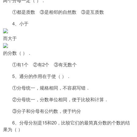
两个分母一定（ ）．
①都是质数 ③是相邻的自然数 ③是互质数
4、小于
而大于
的分数（ ）．
①有1个 ②有2个 ③有无数个
5、通分的作用在于使（ ）．
①分母统一，规格相同，不容易写错．
②分母统一，分数单位相同，便于比较和计算．
③分子和分母有公约数，便于约分
6、分母分别是15和20，比较它们的最简真分数的个数的结
果为（ ）