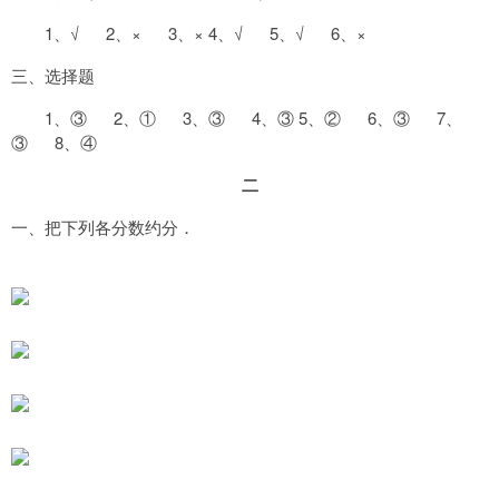
1、√ 2、× 3、× 4、√ 5、√ 6、×
三、选择题
1、③ 2、① 3、③ 4、③ 5、② 6、③ 7、
③ 8、④
二
一、把下列各分数约分．