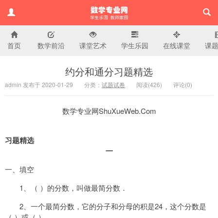
首页
数学前沿
课堂艺术
学生乐园
在线课堂
课
小学数学专业网
约分和通分习题精选
admin 发布于 2020-01-29
分类：
试题试卷
阅读(
426)
评论(
0
)
数学专业网ShuXueWeb.Com
习题精选
一
一、填空
1、（ ）的分数，叫做最简分数．
2、一个最简分数，它的分子和分母的积是24，这个分数是
（ ）或（ ）