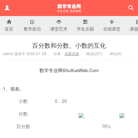
首页
数学前沿
课堂艺术
学生乐园
在线课堂
课
小学数学专业网
百分数和分数、小数的互化
admin 发布于 2020-01-29
分类：
试题试卷
阅读(
237)
评论(
0
)
数学专业网ShuXueWeb.Com
1
、填表。
0
25
小数
．
分数
75%
百分数