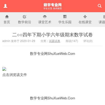
首页
数学前沿
课堂艺术
学生乐园
在线课堂
课
小学数学专业网
二○○四年下期小学六年级期末数学试卷
admin 发布于 2020-01-29
分类：
试题试卷
阅读(
147)
评论(
0
)
数学专业网ShuXueWeb.Com
点击浏览该文件
数学专业网ShuXueWeb.Com