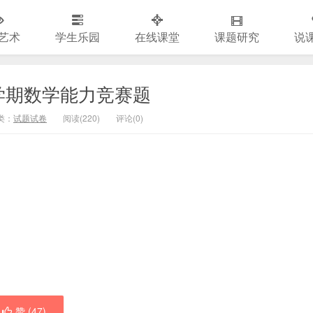
艺术
学生乐园
在线课堂
课题研究
说
学期数学能力竞赛题
类：
试题试卷
阅读(
220)
评论(
0
)
赞 (
47
)