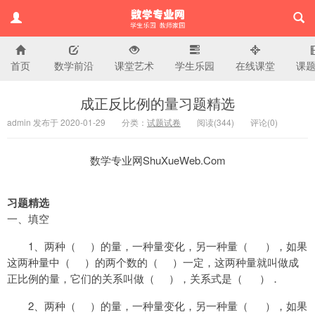
首页
数学前沿
课堂艺术
学生乐园
在线课堂
课
小学数学专业网
成正反比例的量习题精选
admin 发布于 2020-01-29
分类：
试题试卷
阅读(
344)
评论(
0
)
数学专业网ShuXueWeb.Com
习题精选
一、填空
1
、两种（
）的量，一种量变化，另一种量（
），如果
这两种量中（
）的
两个数的（
）一定，这两种量就叫做成
正比例的量，它们的关系叫做（
），关系式是（
）．
2
、两种（
）的量，一种量变化，另一种量（
），如果