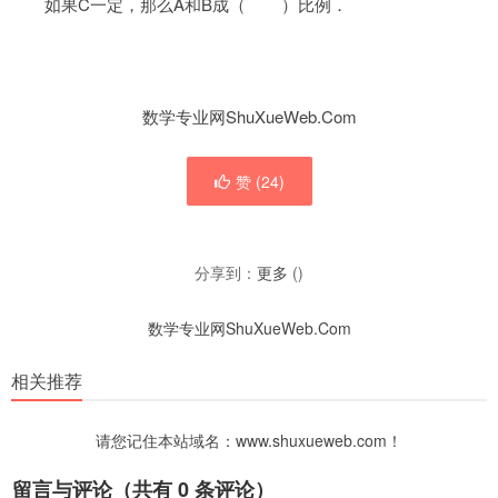
C
A
B
如果
一定，那么
和
成（
）比例．
数学专业网ShuXueWeb.Com
赞 (
24
)
分享到：
更多
(
)
数学专业网ShuXueWeb.Com
相关推荐
请您记住本站域名：www.shuxueweb.com！
留言与评论（共有
0
条评论）