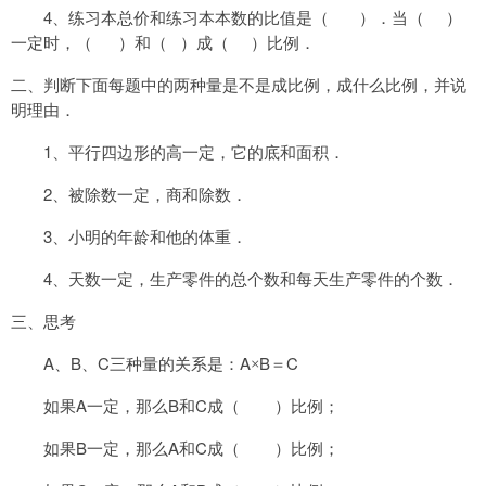
4
、练习本总价和练习本本数的比值是（
）．当（
）
一定时，（
）和（
）
成（
）比例．
二、判断下面每题中的两种量是不是成比例，成什么比例，并说
明理由．
1
、平行四边形的高一定，它的底和面积．
2
、被除数一定，商和除数．
3
、小明的年龄和他的体重．
4
、天数一定，生产零件的总个数和每天生产零件的个数．
三、思考
A
B
C
A
B
C
、
、
三种量的关系是：
×
＝
A
B
C
如果
一定，那么
和
成（
）比例；
B
A
C
如果
一定，那么
和
成（
）比例；