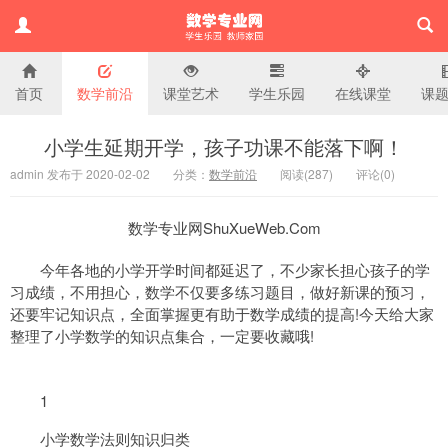
首页
数学前沿
课堂艺术
学生乐园
在线课堂
课
小学数学专业网
小学生延期开学，孩子功课不能落下啊！
admin 发布于 2020-02-02
分类：
数学前沿
阅读(
287)
评论(
0
)
数学专业网ShuXueWeb.Com
今年各地的小学开学时间都延迟了，不少家长担心孩子的学
习成绩，不用担心，数学不仅要多练习题目，做好新课的预习，
还要牢记知识点，全面掌握更有助于数学成绩的提高!今天给大家
整理了小学数学的知识点集合，一定要收藏哦!
1
小学数学法则知识归类