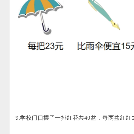
9.
学校门口摆了一排红花共
40盆，每两盆红