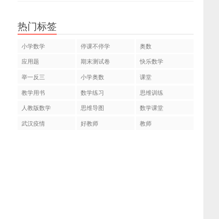
热门标签
小学数学
停课不停学
奥数
应用题
期末测试卷
快乐数学
举一反三
小学奥数
课堂
教学用书
数学练习
思维训练
人教版数学
思维导图
数学课堂
武汉疫情
好教师
教师