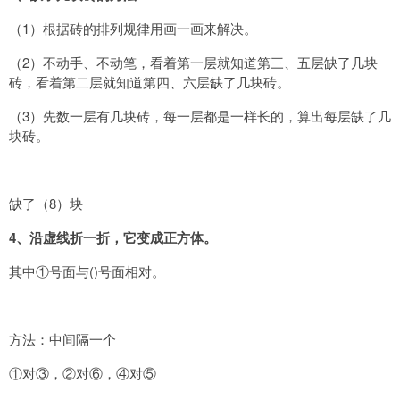
（1）根据砖的排列规律用画一画来解决。
（2）不动手、不动笔，看着第一层就知道第三、五层缺了几块
砖，看着第二层就知道第四、六层缺了几块砖。
（3）先数一层有几块砖，每一层都是一样长的，算出每层缺了几
块砖。
缺了（8）块
4
、沿虚线折一折，它变成正方体。
其中①号面与()号面相对。
方法：中间隔一个
①对③，②对⑥，④对⑤