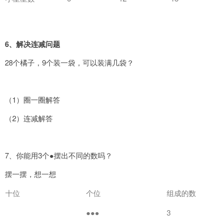
6
、解决连减问题
28个橘子，9个装一袋，可以装满几袋？
（1）圈一圈解答
（2）连减解答
7、你能用3个●摆出不同的数吗？
摆一摆，想一想
十位
个位
组成的数
●●●
3