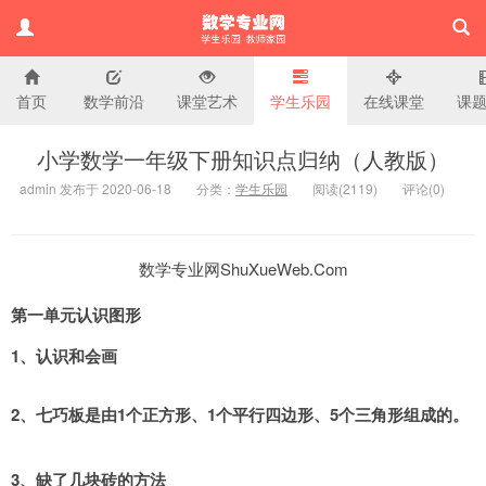
首页
数学前沿
课堂艺术
学生乐园
在线课堂
课
小学数学专业网
小学数学一年级下册知识点归纳（人教版）
admin 发布于 2020-06-18
分类：
学生乐园
阅读(
2119)
评论(
0
)
数学专业网ShuXueWeb.Com
第一单元认识图形
1
、认识和会画
2
、七巧板是由1个正方形、1个平行四边形、5个三角形组成的。
3
、缺了几块砖的方法