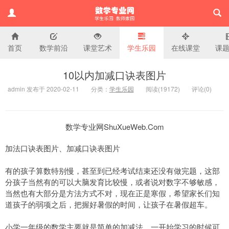
首页
数学前沿
课堂艺术
学生乐园
在线课堂
课
小学数学专业网
10以内加减口诀表图片
admin 发布于 2020-02-11
分类：
学生乐园
阅读(
19172)
评论(
0
)
数学专业网ShuXueWeb.Com
加法口诀表图片、加减口诀表图片
有的孩子算数特别慢，甚至到已经考试结束还没有做完题，这部
分孩子当然有的可以大脑发育比较慢，或者说对数字不够敏感，
当然也有大部分是方法方式不对，现在正是寒假，希望家长们知
道孩子的弱项之后，把握好暑假的时间，让孩子在暑假超车。
小学一年级的数学主要就是简单的加减法，一开始学习的时候可