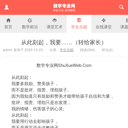
首页
数学前沿
课堂艺术
学生乐园
在线课堂
课
小学数学专业网
从此刻起，我要……（转给家长）
admin 发布于 2020-10-23
分类：
学生乐园
阅读(
364)
评论(
0
)
数学专业网ShuXueWeb.Com
从此刻起：
我要多鼓励、赞美孩子，
而不是批评、指责、埋怨孩子。
因为我知道只有鼓励和赞美才能带给孩子自信和力量，
批评、指责、埋怨只是在发泄，
我的情绪，伤害孩子的心灵;
从此刻起：
我要用行动去影响孩子，
而不是用言语去说教孩子。