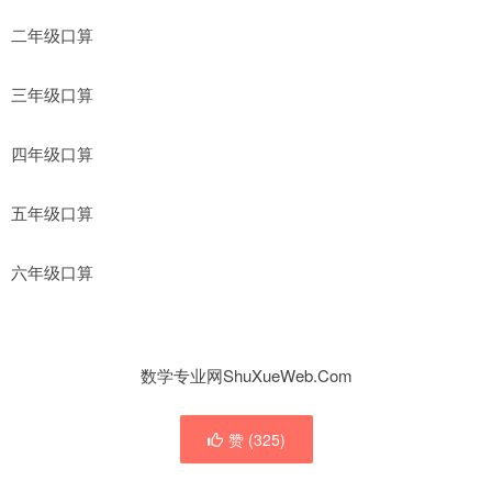
二年级口算
三年级口算
四年级口算
五年级口算
六年级口算
数学专业网ShuXueWeb.Com
赞 (
325
)