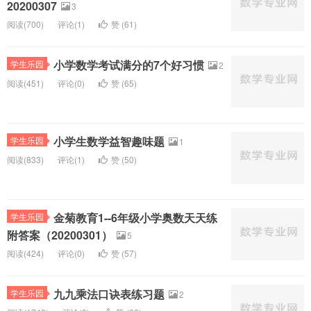
20200307
3
阅读(
700)
评论(
1
)
赞 (
61
)
小学数学考试满分的7个好习惯
学生乐园
2
阅读(
451)
评论(
0
)
赞 (
65
)
小学生数学益智趣味题
学生乐园
1
阅读(
833)
评论(
1
)
赞 (
50
)
金菊教育1--6年级小学奥数天天练
学生乐园
附答案（20200301）
5
阅读(
424)
评论(
0
)
赞 (
57
)
九九乘法口诀表练习题
学生乐园
2