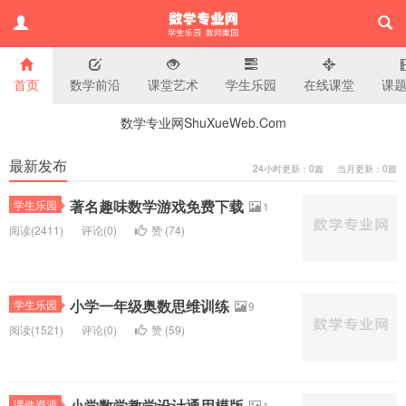
首页
数学前沿
课堂艺术
学生乐园
在线课堂
课
小学数学专业网
数学专业网ShuXueWeb.Com
最新发布
24小时更新：0篇 当月更新：0篇
著名趣味数学游戏免费下载
学生乐园
1
阅读(
2411)
评论(
0
)
赞 (
74
)
小学一年级奥数思维训练
学生乐园
9
阅读(
1521)
评论(
0
)
赞 (
59
)
小学数学教学设计通用模版
课件资源
1