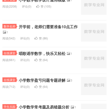
阅读(
2208)
评论(
0
)
赞 (
105
)
开学前，老师们需要准备10点工作
数学名师
1
阅读(
542)
评论(
0
)
赞 (
86
)
唱歌谣学数学，快乐又轻松
在线课堂
1
阅读(
661)
评论(
0
)
赞 (
64
)
小学数学盈亏问题专题讲解
在线课堂
3
阅读(
712)
评论(
0
)
赞 (
64
)
小学数学常考题及易错题分析
学生乐园
1