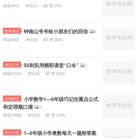
阅读(
403)
评论(
1
)
赞 (
74
)
钟南山爷爷给小朋友们的回信
数学前沿
8
阅读(
492)
评论(
0
)
赞 (
433
)
50则实用精彩课堂“口令”
课堂艺术
1
阅读(
2434)
评论(
0
)
赞 (
245
)
小学数学1—6年级巧记住重点公式
在线课堂
和定理顺口溜
2
阅读(
1498)
评论(
0
)
赞 (
104
)
1--6年级小学奥数每天一题附答案
学生乐园