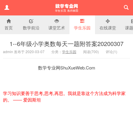
首页
数学前沿
课堂艺术
学生乐园
在线课堂
课
小学数学专业网
1--6年级小学奥数每天一题附答案20200307
admin 发布于 2020-03-07
分类：
学生乐园
阅读(
700)
评论(
1
)
数学专业网ShuXueWeb.Com
学习知识要善于思考,思考,再思。我就是靠这个方法成为科学家
的。 —— 爱因斯坦