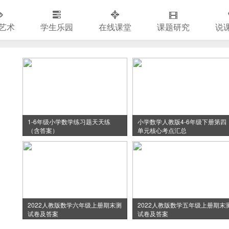
艺术
学生乐园
在线课堂
课题研究
说
1-6年级小学数学练习题天天练
小学数学人教版4-6年级下册第四
（含答案）
单元核心考点汇总
2022人教版数学六年级上册期末测
2022人教版数学五年级上册期末
试卷及答案
试卷及答案