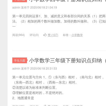
admin 发布于 2020/06/18 21:04:19
第一单元四则运算1、加、减的意义和各部分间的关系（1）把
法。（2）相加的两个数叫做加数。加得的数叫做和。（3）已
一
阅读(
964)
评论(
0
)
赞 (
107
)
标签：
小学数学
小学数学三年级下册知识点归纳
学生乐园
admin 发布于 2020/06/18 20:31:53
第一单元位置与方向 1、①（东与西）相对，（南与北）相对，
（东南—西北）相对，（西南—东北）相对。
②清楚以谁为标准来判断位置。
③理解位置是相对的，不是绝对的。
2、地图通常是