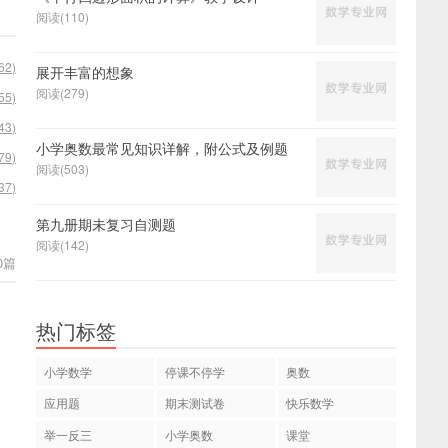
阅读(110)
62
)
展开丰富的想象
阅读(279)
55
)
43
)
小学奥数最常见知识详解，附公式及例题
79
)
阅读(503)
37
)
第九册期未复习自测题
阅读(142)
0篇
热门标签
小学数学
停课不停学
奥数
应用题
期末测试卷
快乐数学
举一反三
小学奥数
课堂