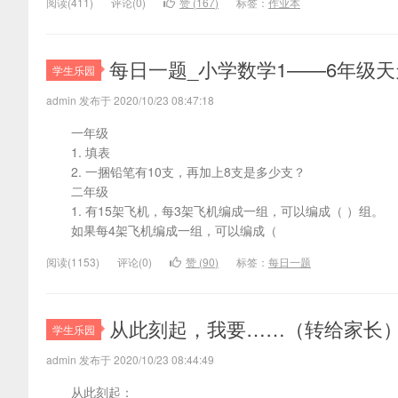
阅读(
411)
评论(
0
)
赞 (
167
)
标签：
作业本
每日一题_小学数学1——6年级
学生乐园
admin 发布于 2020/10/23 08:47:18
一年级
1. 填表
2. 一捆铅笔有10支，再加上8支是多少支？
二年级
1. 有15架飞机，每3架飞机编成一组，可以编成（ ）组。
如果每4架飞机编成一组，可以编成（
阅读(
1153)
评论(
0
)
赞 (
90
)
标签：
每日一题
从此刻起，我要……（转给家长
学生乐园
admin 发布于 2020/10/23 08:44:49
从此刻起：