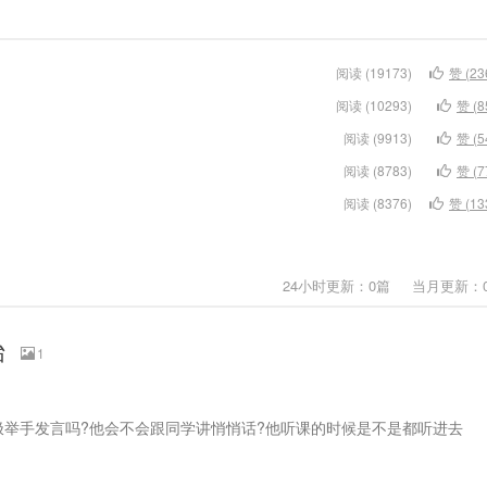
阅读 (
19173)
赞 (
23
阅读 (
10293)
赞 (
8
阅读 (
9913)
赞 (
5
阅读 (
8783)
赞 (
7
阅读 (
8376)
赞 (
13
24小时更新：0篇 当月更新：
始
1
举手发言吗?他会不会跟同学讲悄悄话?他听课的时候是不是都听进去