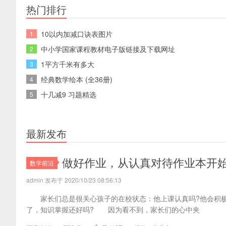
专业网
热门排行
10以内加减口诀表图片
1
中小学国家课程教材电子版链接及下载网址
2
1平方千米有多大
3
经典数学绘本 (全36册)
4
十几减9 习题精选
5
最新发布
做好作业，从认真对待作业本开
数学前沿
admin 发布于 2020/10/23 08:56:13
家长们总是很关心孩子的在校状态：他上课认真吗?他会积极
了，知识掌握还好吗? 因为看不到，家长们的心中夹