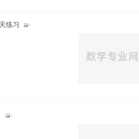
天天练习
1
）
1