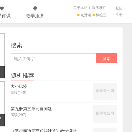
关于本站
|
联系我们
登陆
注册
课评课
教学服务
点赞墙
标签云
搜索
随机推荐
大小比较
阅读(140)
第九册第三单元自测题
阅读(297)
测
《平行四边形面积的计算》教学设计