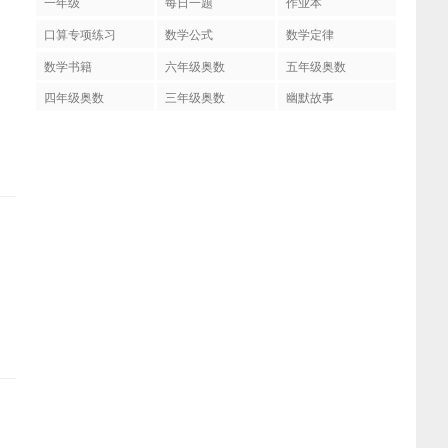
一年级
每日一题
作业本
口算专项练习
数学公式
数学定律
数学书籍
六年级奥数
五年级奥数
四年级奥数
三年级奥数
幽默故事