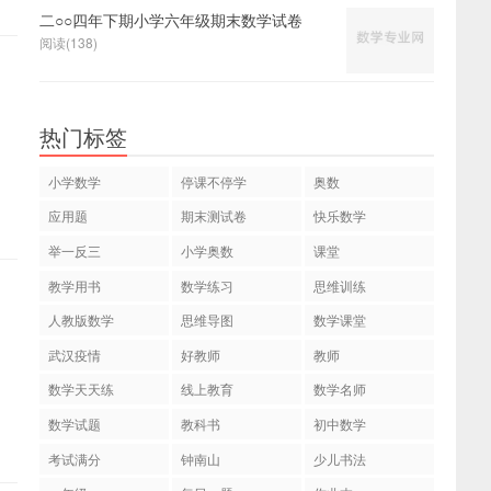
二○○四年下期小学六年级期末数学试卷
阅读(138)
热门标签
小学数学
停课不停学
奥数
应用题
期末测试卷
快乐数学
举一反三
小学奥数
课堂
教学用书
数学练习
思维训练
人教版数学
思维导图
数学课堂
武汉疫情
好教师
教师
数学天天练
线上教育
数学名师
数学试题
教科书
初中数学
考试满分
钟南山
少儿书法